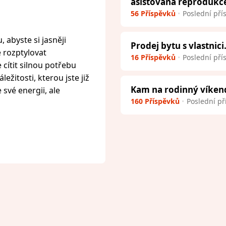
asistovaná reprodukc
56 Příspěvků
Poslední pří
 abyste si jasněji
Prodej bytu s vlastnici
e rozptylovat
16 Příspěvků
Poslední pří
cítit silnou potřebu
ežitosti, kterou jste již
Kam na rodinný víken
 své energii, ale
160 Příspěvků
Poslední př