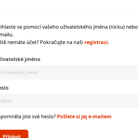
ihlaste se pomocí vašeho uživatelského jména (nicku) nebo
mailu.
ště nemáte účet? Pokračujte na naši
registraci
.
živatelské jméno
eslo
apomněla jste své heslo?
Pošlete si jej e-mailem