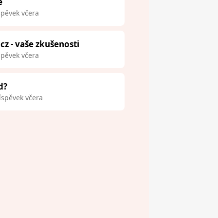
e
spěvek včera
.cz - vaše zkušenosti
spěvek včera
d?
íspěvek včera