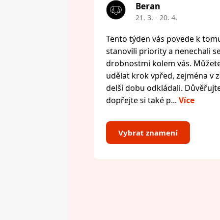
Beran
21. 3. - 20. 4.
Tento týden vás povede k tomu,
stanovili priority a nenechali s
drobnostmi kolem vás. Můžete 
udělat krok vpřed, zejména v zál
delší dobu odkládali. Důvěřujte
dopřejte si také p...
Více
Vybrat znamení