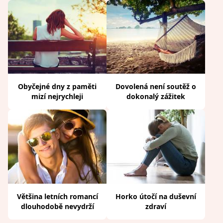
Obyčejné dny z paměti
Dovolená není soutěž o
mizí nejrychleji
dokonalý zážitek
Většina letních romancí
Horko útočí na duševní
dlouhodobě nevydrží
zdraví