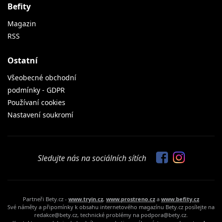
Befity
Magazin
RSS
Ostatní
Všeobecné obchodní
podmínky - GDPR
Používaní cookies
Nastavení soukromí
Sledujte nás na sociálních sítích
Partneři Bety.cz -
www.tryin.cz
,
www.prostreno.cz
a
www.befity.cz
Své náměty a připomínky k obsahu internetového magazínu Bety.cz posílejte na
redakce@bety.cz, technické problémy na podpora@bety.cz.