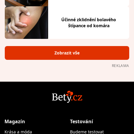
Účinné zklidnění bolavého
štípance od komára
Zobrazit vše
REKLAMA
Magazín
Testování
Krása a móda
Budeme testovat