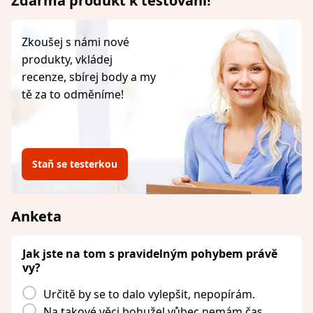
Zdarma produkt k testování!
Zkoušej s námi nové
produkty, vkládej
recenze, sbírej body a my
tě za to odměníme!
Staň se testerkou
Anketa
Jak jste na tom s pravidelným pohybem právě
vy?
Určitě by se to dalo vylepšit, nepopírám.
Na takové věci bohužel vůbec nemám čas.