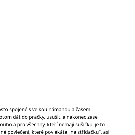
často spojené s velkou námahou a časem.
potom dát do pračky, usušit, a nakonec zase
louho a pro všechny, kteří nemají sušičku, je to
iné povlečení, které povlékáte „na střídačku“, asi