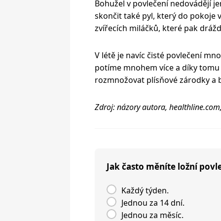
Bohužel v povlečení nedovádějí j
skončit také pyl, který do pokoje
zvířecích miláčků, které pak dráždí 
V létě je navíc čisté povlečení mno
potíme mnohem více a díky tomu s
rozmnožovat plísňové zárodky a b
Zdroj: názory autora, healthline.co
Jak často měníte ložní povl
Každý týden.
Jednou za 14 dní.
Jednou za měsíc.