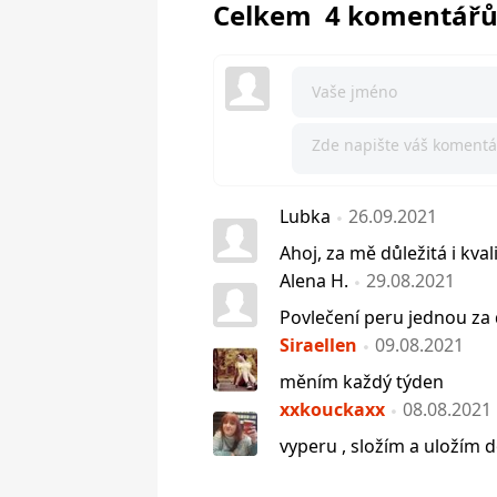
Celkem 4 komentář
Lubka
26.09.2021
Ahoj, za mě důležitá i kval
Alena H.
29.08.2021
Povlečení peru jednou za d
Siraellen
09.08.2021
měním každý týden
xxkouckaxx
08.08.2021
vyperu , složím a uložím d