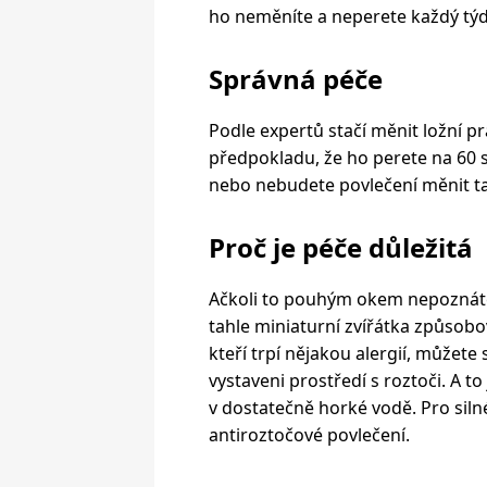
ho neměníte a neperete každý týd
Správná péče
Podle expertů stačí měnit ložní p
předpokladu, že ho perete na 60 s
nebo nebudete povlečení měnit ta
Proč je péče důležitá
Ačkoli to pouhým okem nepoznáte,
tahle miniaturní zvířátka způsobov
kteří trpí nějakou alergií, můžet
vystaveni prostředí s roztoči. A to
v dostatečně horké vodě. Pro silné
antiroztočové povlečení.