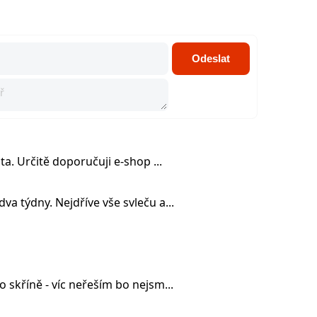
ů
Odeslat
ita. Určitě doporučuji e-shop ...
va týdny. Nejdříve vše svleču a...
o skříně - víc neřeším bo nejsm...