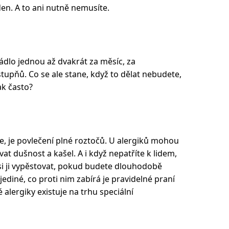
en. A to ani nutně nemusíte.
rádlo jednou až dvakrát za měsíc, za
tupňů. Co se ale stane, když to dělat nebudete,
k často?
 je povlečení plné roztočů. U alergiků mohou
at dušnost a kašel. A i když nepatříte k lidem,
e si ji vypěstovat, pokud budete dlouhodobě
 jediné, co proti nim zabírá je pravidelné praní
 alergiky existuje na trhu speciální