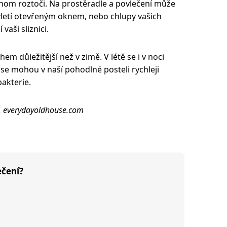
enom roztoči. Na prostěradle a povlečení může
 vletí otevřeným oknem, nebo chlupy vašich
vaši sliznici.
hem důležitější než v zimě. V létě se i v noci
e mohou v naší pohodlné posteli rychleji
akterie.
m, everydayoldhouse.com
ečení?