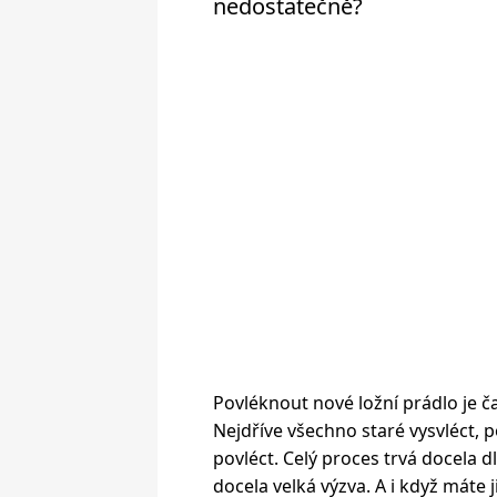
nedostatečně?
Povléknout nové ložní prádlo je 
Nejdříve všechno staré vysvléct, 
povléct. Celý proces trvá docela d
docela velká výzva. A i když máte j