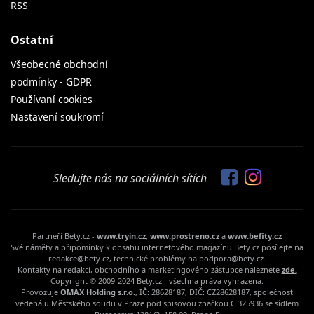
RSS
Ostatní
Všeobecné obchodní
podmínky - GDPR
Používaní cookies
Nastavení soukromí
Sledujte nás na sociálních sítích
Partneři Bety.cz -
www.tryin.cz
,
www.prostreno.cz
a
www.befity.cz
Své náměty a připomínky k obsahu internetového magazínu Bety.cz posílejte na
redakce@bety.cz, technické problémy na podpora@bety.cz.
Kontakty na redakci, obchodního a marketingového zástupce naleznete
zde.
Copyright © 2009-2024 Bety.cz - všechna práva vyhrazena.
Provozuje
OMAX Holding s.r.o.
, IČ: 28628187, DIČ: CZ28628187, společnost
vedená u Městského soudu v Praze pod spisovou značkou C 325936 se sídlem