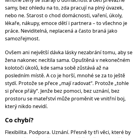
Mnohé ženy se starají o domácnost a děti převážně
samy, bez ohledu na to, zda pracují na plný úvazek,
nebo ne. Starost o chod domácnosti, vaření, úkoly,
lékaře, nákupy, emoce dětí i partnera – to všechno je
práce. Neviditelná, neplacená a často braná jako
samozřejmost.
Ovšem ani největší dávka lásky nezabrání tomu, aby se
žena nakonec necítila sama. Opuštěná v nekonečném
kolotoči úkolů, kde sama sobě zůstává až na
posledním místě. A co je horší, mnohé se za to ještě
stydí. Protože se přece „mají radovat“. Protože „tohle
si přece přály“. Jenže bez pomoci, bez uznání, bez
prostoru se mateřství může proměnit ve vnitřní boj,
který nikdo nevidí.
Co chybí?
Flexibilita. Podpora. Uznání. Přesně ty tři věci, které by