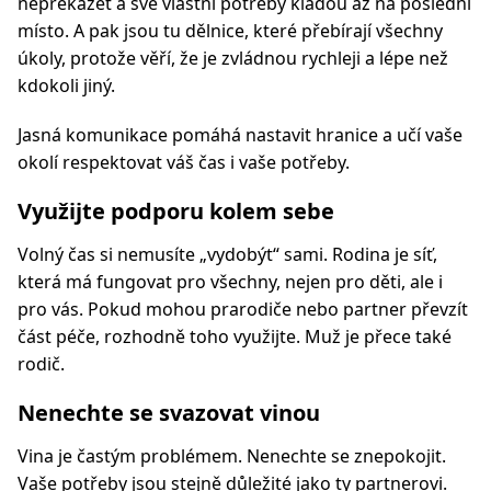
nepřekážet a své vlastní potřeby kladou až na poslední
místo. A pak jsou tu dělnice, které přebírají všechny
úkoly, protože věří, že je zvládnou rychleji a lépe než
kdokoli jiný.
Jasná komunikace pomáhá nastavit hranice a učí vaše
okolí respektovat váš čas i vaše potřeby.
Využijte podporu kolem sebe
Volný čas si nemusíte „vydobýt“ sami. Rodina je síť,
která má fungovat pro všechny, nejen pro děti, ale i
pro vás. Pokud mohou prarodiče nebo partner převzít
část péče, rozhodně toho využijte. Muž je přece také
rodič.
Nenechte se svazovat vinou
Vina je častým problémem. Nenechte se znepokojit.
Vaše potřeby jsou stejně důležité jako ty partnerovi.