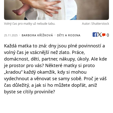
Volný čas pro matky už nebude tabu.
Autor: Shutterstock
0
25.11.2025
BARBORA KŘÍŽKOVÁ
DĚTI A RODINA
Každá matka to zná: dny jsou plné povinností a
volný čas je vzácnější než zlato. Práce,
domácnost, děti, partner, nákupy, úkoly. Ale kde
je prostor pro vás? Některé matky si proto
„kradou“ každý okamžik, kdy si mohou
vydechnout a věnovat se samy sobě. Proč je váš
čas důležitý, a jak si ho můžete dopřát, aniž
byste se cítily provinile?