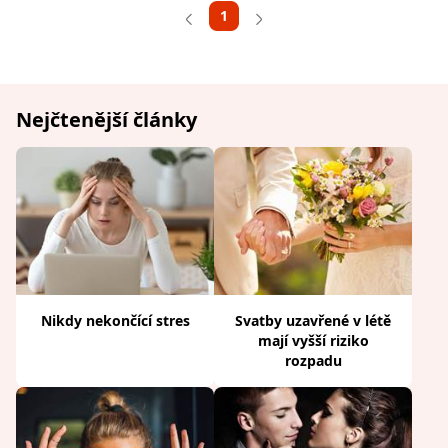
1
Nejčtenější články
Nikdy nekončící stres
Svatby uzavřené v létě
mají vyšší riziko
rozpadu