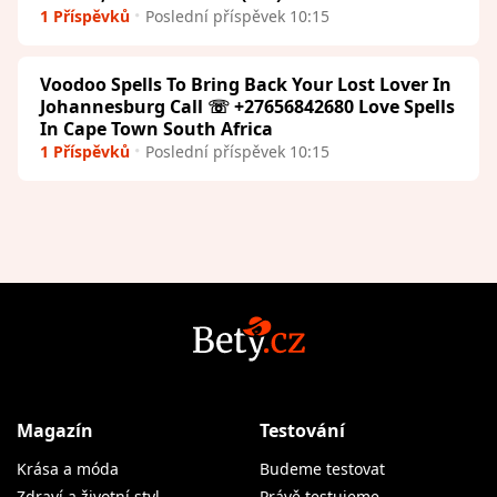
1 Příspěvků
Poslední příspěvek 10:15
Voodoo Spells To Bring Back Your Lost Lover In
Johannesburg Call ☏ +27656842680 Love Spells
In Cape Town South Africa
1 Příspěvků
Poslední příspěvek 10:15
Magazín
Testování
Krása a móda
Budeme testovat
Zdraví a životní styl
Právě testujeme