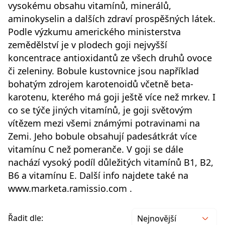
vysokému obsahu vitamínů, minerálů,
aminokyselin a dalších zdraví prospěšných látek.
Podle výzkumu amerického ministerstva
zemědělství je v plodech goji nejvyšší
koncentrace antioxidantů ze všech druhů ovoce
či zeleniny. Bobule kustovnice jsou například
bohatým zdrojem karotenoidů včetně beta-
karotenu, kterého má goji ještě více než mrkev. I
co se týče jiných vitamínů, je goji světovým
vítězem mezi všemi známými potravinami na
Zemi. Jeho bobule obsahují padesátkrát více
vitamínu C než pomeranče. V goji se dále
nachází vysoký podíl důležitých vitamínů B1, B2,
B6 a vitamínu E. Další info najdete také na
www.marketa.ramissio.com .
Řadit dle:
Nejnovější