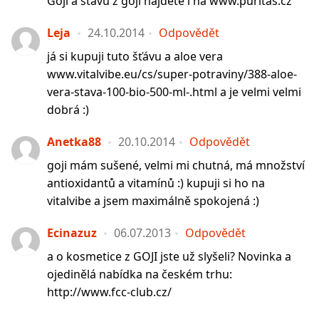
Goji a šťávu z goji najdete i na www.puritas.cz
Leja
24.10.2014
Odpovědět
já si kupuji tuto šťávu a aloe vera
www.vitalvibe.eu/cs/super-potraviny/388-aloe-
vera-stava-100-bio-500-ml-.html a je velmi velmi
dobrá :)
Anetka88
20.10.2014
Odpovědět
goji mám sušené, velmi mi chutná, má množství
antioxidantů a vitamínů :) kupuji si ho na
vitalvibe a jsem maximálně spokojená :)
Ecinazuz
06.07.2013
Odpovědět
a o kosmetice z GOJI jste už slyšeli? Novinka a
ojedinělá nabídka na českém trhu:
http://www.fcc-club.cz/