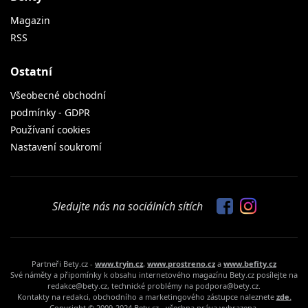
Magazin
RSS
Ostatní
Všeobecné obchodní
podmínky - GDPR
Používaní cookies
Nastavení soukromí
Sledujte nás na sociálních sítích
Partneři Bety.cz -
www.tryin.cz
,
www.prostreno.cz
a
www.befity.cz
Své náměty a připomínky k obsahu internetového magazínu Bety.cz posílejte na
redakce@bety.cz, technické problémy na podpora@bety.cz.
Kontakty na redakci, obchodního a marketingového zástupce naleznete
zde.
Copyright © 2009-2024 Bety.cz - všechna práva vyhrazena.