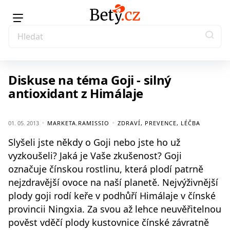
Diskuse na téma Goji - silný
antioxidant z Himálaje
01. 05. 2013
MARKETA.RAMISSIO
ZDRAVÍ, PREVENCE, LÉČBA
Slyšeli jste někdy o Goji nebo jste ho už
vyzkoušeli? Jaká je Vaše zkušenost? Goji
označuje čínskou rostlinu, která plodí patrně
nejzdravější ovoce na naší planetě. Nejvýživnější
plody goji rodí keře v podhůří Himálaje v čínské
provincii Ningxia. Za svou až lehce neuvěřitelnou
pověst vděčí plody kustovnice čínské závratně