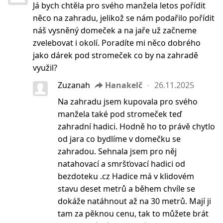
Já bych chtěla pro svého manžela letos pořídit
něco na zahradu, jelikož se nám podařilo pořídit
náš vysněný domeček a na jaře už začneme
zvelebovat i okolí. Poradíte mi něco dobrého
jako dárek pod stromeček co by na zahradě
využil?
Zuzanah
Hanakelč
26.11.2025
Na zahradu jsem kupovala pro svého
manžela také pod stromeček teď
zahradní hadici. Hodně ho to právě chytlo
od jara co bydlíme v domečku se
zahradou. Sehnala jsem pro něj
natahovací a smršťovací hadici od
bezdoteku .cz Hadice má v klidovém
stavu deset metrů a během chvíle se
dokáže natáhnout až na 30 metrů. Mají ji
tam za pěknou cenu, tak to můžete brát