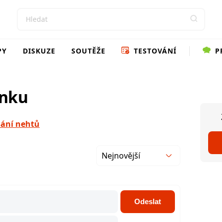
PY
DISKUZE
SOUTĚŽE
TESTOVÁNÍ
P
ánku
sání nehtů
Nejnovější
Odeslat