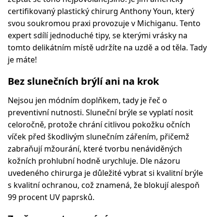
certifikovaný plastický chirurg Anthony Youn, který
svou soukromou praxi provozuje v Michiganu. Tento
expert sdílí jednoduché tipy, se kterými vrásky na
tomto delikátním místě udržíte na uzdě a od těla. Tady
je máte!
Bez slunečních brýlí ani na krok
Nejsou jen módním doplňkem, tady je řeč o
preventivní nutnosti. Sluneční brýle se vyplatí nosit
celoročně, protože chrání citlivou pokožku očních
víček před škodlivým slunečním zářením, přičemž
zabraňují mžourání, které tvorbu nenáviděných
kožních prohlubní hodně urychluje. Dle názoru
uvedeného chirurga je důležité vybrat si kvalitní brýle
s kvalitní ochranou, což znamená, že blokují alespoň
99 procent UV paprsků.