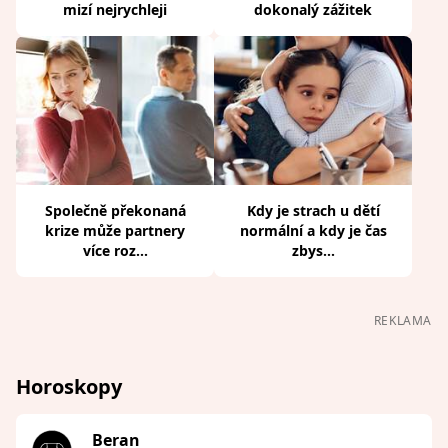
mizí nejrychleji
dokonalý zážitek
Společně překonaná
Kdy je strach u dětí
krize může partnery
normální a kdy je čas
více roz...
zbys...
REKLAMA
Horoskopy
Beran