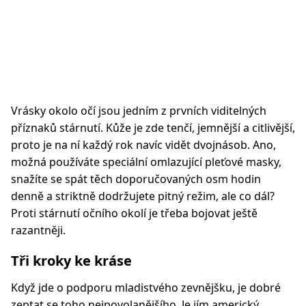
Vrásky okolo očí jsou jedním z prvních viditelných
příznaků stárnutí. Kůže je zde tenčí, jemnější a citlivější,
proto je na ní každý rok navíc vidět dvojnásob. Ano,
možná používáte speciální omlazující pleťové masky,
snažíte se spát těch doporučovaných osm hodin
denně a striktně dodržujete pitný režim, ale co dál?
Proti stárnutí očního okolí je třeba bojovat ještě
razantněji.
Tři kroky ke kráse
Když jde o podporu mladistvého zevnějšku, je dobré
zeptat se toho nejpovolanějšího. Je jím americký