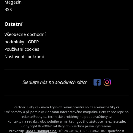
Magazin
RSS
Ostatní
Všeobecné obchodní
podmínky - GDPR
Používaní cookies
Nastavení soukromí
Sledujte nás na sociálních sítích
Partneři Bety.cz -
www.tryin.cz
,
www.prostreno.cz
a
www.befity.cz
Své náměty a připomínky k obsahu internetového magazínu Bety.cz posílejte na
redakce@bety.cz, technické problémy na podpora@bety.cz.
Kontakty na redakci, obchodního a marketingového zástupce naleznete
zde.
Copyright © 2009-2024 Bety.cz - všechna práva vyhrazena.
Provozuje
OMAX Holding s.r.o.
, IČ: 28628187, DIČ: CZ28628187, společnost