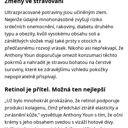
Změny ve stravování
Ultrazpracované potraviny jsou učiněným zlem.
Nejenže údajně mnohonásobně zvyšují riziko
srdečních onemocnění, rakoviny, diabetu druhého
typu a obezity, kvůli vysokému obsahu soli a
zánětlivých složek mají také prsty v otocích a
předčasnému rozvoji vrásek. Nikoho asi nepřekvapí, že
Anthony Youn doporučuje omezit konzumaci těchto
pokrmů a nahradit je stravou bohatou na čerstvé
suroviny, které ke zdravějšímu vzhledu pokožky
nepopiratelně přispívají.
Retinol je přítel. Možná ten nejlepší
„Už bylo mnohokrát prokázáno, že retinol podporuje
produkci kolagenu, čímž předchází ztrátě elasticity a
zvrásnění kůže,“ vysvětluje Anthony Youn s tím, že oční
krémy s jeho obsahem svedou s vizáží hotové divy.