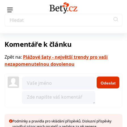
Komentáře k článku
Zpět na:
Plážové šaty - největší trendy pro vaši
nezapomenutelnou dovolenou
Odeslat
Podmínky a pravidla pro vkládání příspěvků. Diskusní příspěvky
vyjadřují názor jejich pisatelů a redakce za ně nenese