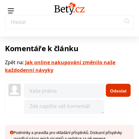
Komentáře k článku
Zpět na:
Jak online nakupování změnilo naše
každodenní návyky
Odeslat
Podmínky a pravidla pro vkládání příspěvků. Diskusní příspěvky
vyjadřují názor jejich pisatelů a redakce za ně nenese