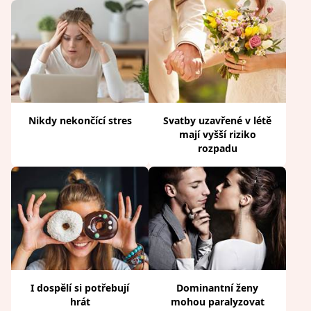
Nikdy nekončící stres
Svatby uzavřené v létě
mají vyšší riziko
rozpadu
I dospělí si potřebují
Dominantní ženy
hrát
mohou paralyzovat