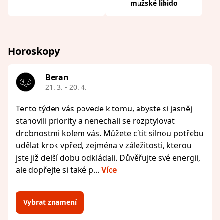
mužské libido
Horoskopy
Beran
21. 3. - 20. 4.
Tento týden vás povede k tomu, abyste si jasněji
stanovili priority a nenechali se rozptylovat
drobnostmi kolem vás. Můžete cítit silnou potřebu
udělat krok vpřed, zejména v záležitosti, kterou
jste již delší dobu odkládali. Důvěřujte své energii,
ale dopřejte si také p...
Více
Vybrat znamení