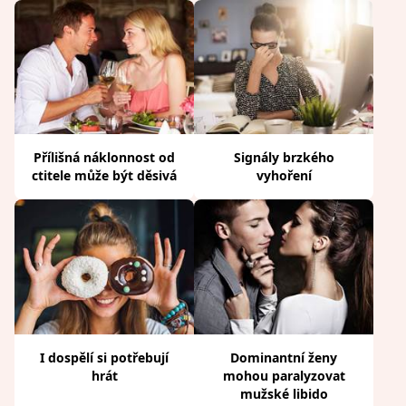
Přílišná náklonnost od
Signály brzkého
ctitele může být děsivá
vyhoření
I dospělí si potřebují
Dominantní ženy
hrát
mohou paralyzovat
mužské libido