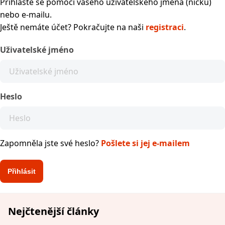
Přihlaste se pomocí vašeho uživatelského jména (nicku)
nebo e-mailu.
Ještě nemáte účet? Pokračujte na naši
registraci
.
Uživatelské jméno
Heslo
Zapomněla jste své heslo?
Pošlete si jej e-mailem
Nejčtenější články