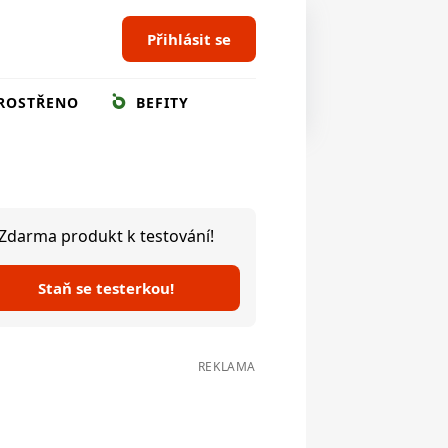
Přihlásit se
ROSTŘENO
BEFITY
Zdarma produkt k testování!
Staň se testerkou!
REKLAMA