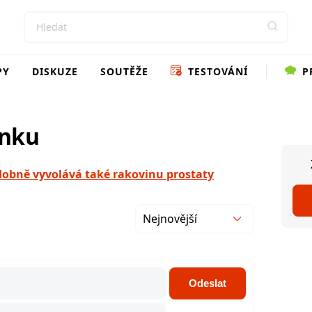
PY
DISKUZE
SOUTĚŽE
TESTOVÁNÍ
P
ánku
dobně vyvolává také rakovinu prostaty
Nejnovější
Odeslat