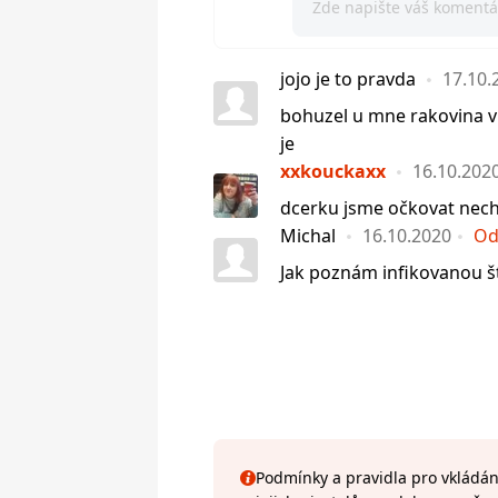
jojo je to pravda
17.10.
bohuzel u mne rakovina v
je
xxkouckaxx
16.10.202
dcerku jsme očkovat necha
Michal
16.10.2020
Od
Jak poznám infikovanou št
Podmínky a pravidla pro vkládání