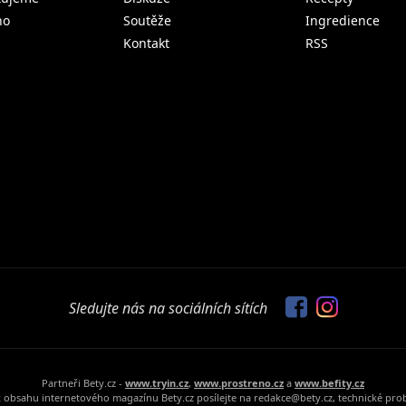
no
Soutěže
Ingredience
Kontakt
RSS
Sledujte nás na sociálních sítích
Partneři Bety.cz -
www.tryin.cz
,
www.prostreno.cz
a
www.befity.cz
 obsahu internetového magazínu Bety.cz posílejte na redakce@bety.cz, technické pr