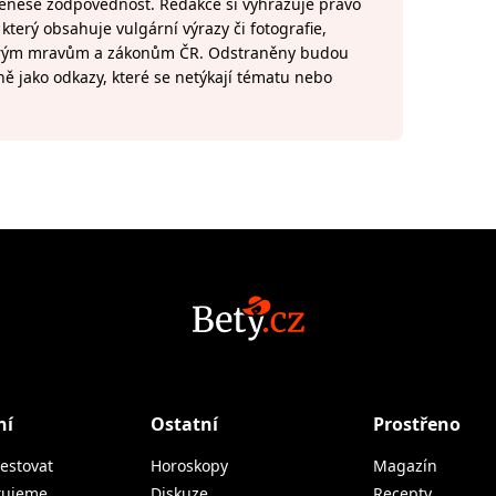
 nenese zodpovědnost. Redakce si vyhrazuje právo
terý obsahuje vulgární výrazy či fotografie,
brým mravům a zákonům ČR. Odstraněny budou
ně jako odkazy, které se netýkají tématu nebo
ní
Ostatní
Prostřeno
estovat
Horoskopy
Magazín
tujeme
Diskuze
Recepty