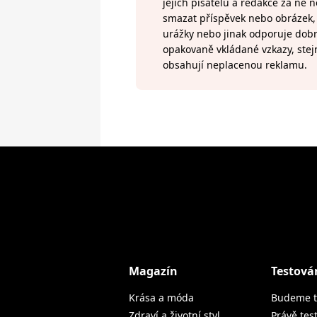
jejich pisatelů a redakce za ně
smazat příspěvek nebo obrázek, k
urážky nebo jinak odporuje do
opakovaně vkládané vzkazy, stej
obsahují neplacenou reklamu.
Magazín
Testová
Krása a móda
Budeme t
Zdraví a životní styl
Právě tes