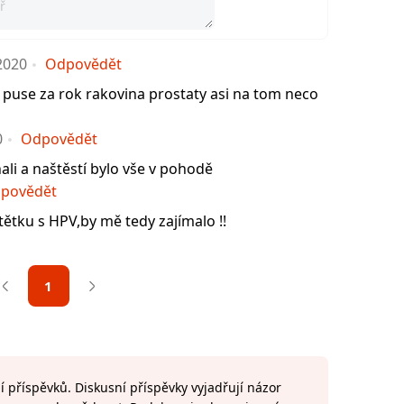
2020
Odpovědět
 puse za rok rakovina prostaty asi na tom neco
0
Odpovědět
li a naštěstí bylo vše v pohodě
povědět
ětku s HPV,by mě tedy zajímalo !!
1
 příspěvků. Diskusní příspěvky vyjadřují názor