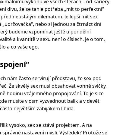
aximálnímu výkonu ve všech sférách – od kariéry
ení divu, že se tahle potřeba „mít to perfektní“
e před neustálým dilematem: Je lepší mít sex
hlá „udržovačka“, nebo si jednou za čtrnáct dní
který budeme vzpomínat ještě u pondělní
litě a kvantitě v sexu není o číslech. Je o tom,
ělo a co vaše ego.
spojení“
ech nám často servírují představu, že sex pod
 řeč. Že skvělý sex musí obsahovat vonné svíčky,
ně hodinu vzájemného propojování. To je sice
 kde musíte v osm vyzvednout balík a v devět
 často největším zabijákem libida.
říliš vysoko, sex se stává projektem. A na
a správné nastavení mysli. Výsledek? Protože se