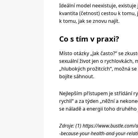
Ideální model neexistuje, existuje
kvantita (četnost) cestou k tomu, j
k tomu, jak se znovu najít.
Co s tím v praxi?
Místo otázky „Jak často?“ se zkust
sexuální život jen o rychlovkách
„hlubokých prožitcích“, možná se 
bojíte sáhnout.
Nejlepším přístupem je střídání ry
rychlí“ a za týden „něžní a nekone
se náladě a energii toho druhého 
Zdroje: (1) https://www.bustle.com/a
-because-your-health-and-your-relati