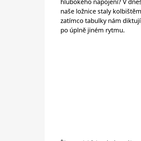
hlubokého napojení? V dneš
naše ložnice staly kolbištěm
zatímco tabulky nám diktují 
po úplně jiném rytmu.