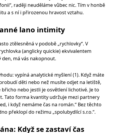
nii“, raději neuděláme vůbec nic. Tím v honbě
itu a s ní i přirozenou hravost vztahu.
anné lano intimity
často ztělesněná v podobě „rychlovky“. V
ychlovka (anglicky quickie) ekvivalentem
lý den, má vás nakopnout.
hodu: vypíná analytické myšlení (1). Když máte
probudí děti nebo než musíte odjet na letiště,
 břicho nebo jestli je osvětlení lichotivé. Je to
t. Tato forma kvantity udržuje mezi partnery
 hned, i když nemáme čas na román.“ Bez těchto
no překlopí do režimu „spolubydlící s.r.o.“.
na: Když se zastaví čas