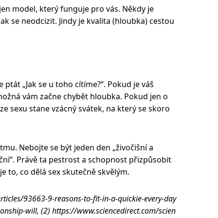
 jen model, který funguje pro vás. Někdy je
ak se neodcizit. Jindy je kvalita (hloubka) cestou
e ptát „Jak se u toho cítíme?“. Pokud je váš
, možná vám začne chybět hloubka. Pokud jen o
ze sexu stane vzácný svátek, na který se skoro
tmu. Nebojte se být jeden den „živočišní a
ční“. Právě ta pestrost a schopnost přizpůsobit
je to, co dělá sex skutečně skvělým.
rticles/93663-9-reasons-to-fit-in-a-quickie-every-day
onship-will, (2) https://www.sciencedirect.com/scien