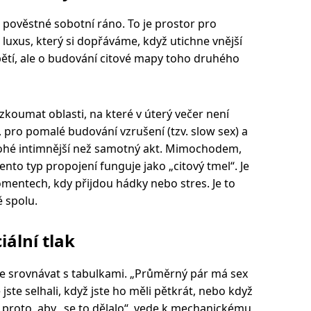
 pověstné sobotní ráno. To je prostor pro
 to luxus, který si dopřáváme, když utichne vnější
pětí, ale o budování citové mapy toho druhého
zkoumat oblasti, na které v úterý večer není
, pro pomalé budování vzrušení (tzv. slow sex) a
nohé intimnější než samotný akt. Mimochodem,
Tento typ propojení funguje jako „citový tmel“. Je
omentech, kdy přijdou hádky nebo stres. Je to
ě spolu.
iální tlak
e srovnávat s tabulkami. „Průměrný pár má sex
jste selhali, když jste ho měli pětkrát, nebo když
 proto, aby „se to dělalo“, vede k mechanickému