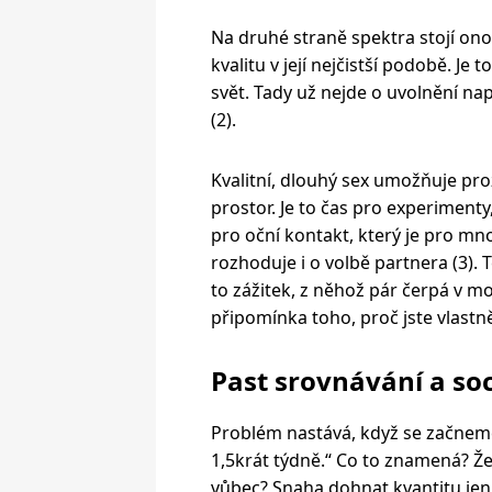
Na druhé straně spektra stojí ono
kvalitu v její nejčistší podobě. Je
svět. Tady už nejde o uvolnění na
(2).
Kvalitní, dlouhý sex umožňuje pro
prostor. Je to čas pro experimenty
pro oční kontakt, který je pro m
rozhoduje i o volbě partnera (3). 
to zážitek, z něhož pár čerpá v m
připomínka toho, proč jste vlastn
Past srovnávání a soc
Problém nastává, když se začnem
1,5krát týdně.“ Co to znamená? Že 
vůbec? Snaha dohnat kvantitu jen