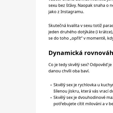
sexu bez šťávy. Naopak snaha o neu
jako z Instagramu.
Skutečná kvalita v sexu totiž para
jeden druhého dotýkáte (i krátce), 
se do toho „opřít“ v momentě, kdy 
Dynamická rovnováha
Co je tedy skvělý sex? Odpověď je 
danou chvíli oba baví.
Skvělý sex je rychlovka u kuchyňs
šílenou jiskru, která vás vrací 
Skvělý sex je dvouhodinové ma
potřebujete cítit milováni a v b