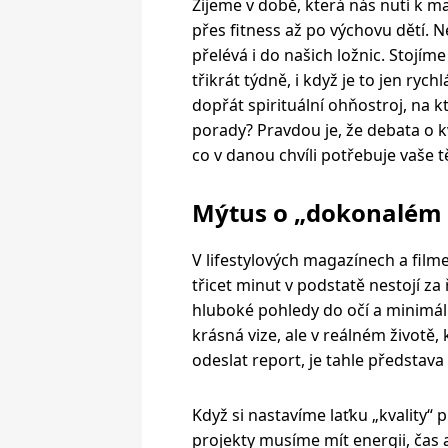
Žijeme v době, která nás nutí k m
přes fitness až po výchovu dětí. N
přelévá i do našich ložnic. Stojím
třikrát týdně, i když je to jen ryc
dopřát spirituální ohňostroj, na 
porady? Pravdou je, že debata o kva
co v danou chvíli potřebuje vaše t
Mýtus o „dokonalém 
V lifestylových magazínech a film
třicet minut v podstatě nestojí za
hluboké pohledy do očí a minimál
krásná vize, ale v reálném životě,
odeslat report, je tahle představa
Když si nastavíme laťku „kvality“ p
projekty musíme mít energii, čas 