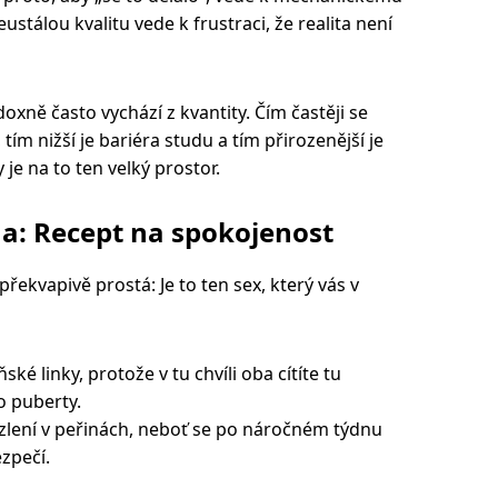
stálou kvalitu vede k frustraci, že realita není
doxně často vychází z kvantity. Čím častěji se
tím nižší je bariéra studu a tím přirozenější je
je na to ten velký prostor.
: Recept na spokojenost
překvapivě prostá: Je to ten sex, který vás v
ké linky, protože v tu chvíli oba cítíte tu
do puberty.
zlení v peřinách, neboť se po náročném týdnu
ezpečí.