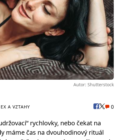
Autor: Shutterstock
0
SEX A VZTAHY
 „udržovací“ rychlovky, nebo čekat na
dy máme čas na dvouhodinový rituál