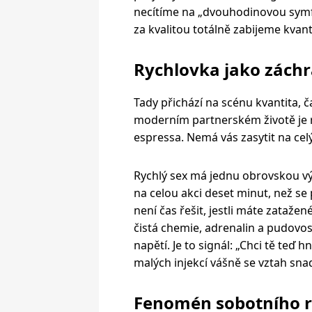
necítíme na „dvouhodinovou symfo
za kvalitou totálně zabijeme kvant
Rychlovka jako záchr
Tady přichází na scénu kvantita, 
moderním partnerském životě je r
espressa. Nemá vás zasytit na ce
Rychlý sex má jednu obrovskou vý
na celou akci deset minut, než se 
není čas řešit, jestli máte zatažené
čistá chemie, adrenalin a pudovos
napětí. Je to signál: „Chci tě teď
malých injekcí vášně se vztah snad
Fenomén sobotního rá