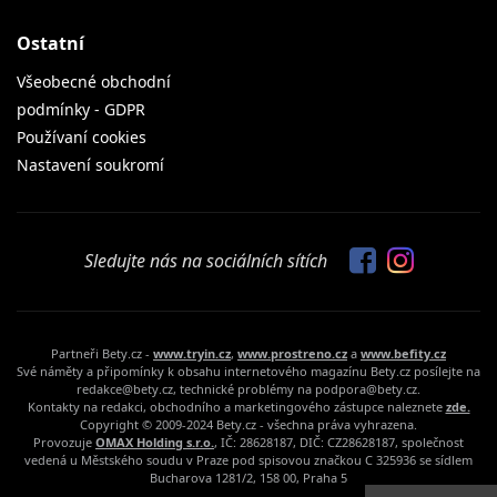
Ostatní
Všeobecné obchodní
podmínky - GDPR
Používaní cookies
Nastavení soukromí
Sledujte nás na sociálních sítích
Partneři Bety.cz -
www.tryin.cz
,
www.prostreno.cz
a
www.befity.cz
Své náměty a připomínky k obsahu internetového magazínu Bety.cz posílejte na
redakce@bety.cz, technické problémy na podpora@bety.cz.
Kontakty na redakci, obchodního a marketingového zástupce naleznete
zde.
Copyright © 2009-2024 Bety.cz - všechna práva vyhrazena.
Provozuje
OMAX Holding s.r.o.
, IČ: 28628187, DIČ: CZ28628187, společnost
vedená u Městského soudu v Praze pod spisovou značkou C 325936 se sídlem
Bucharova 1281/2, 158 00, Praha 5