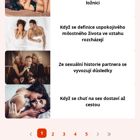
ložnici
Když se definice uspokojivého
milostného života ve vztahu
rozcházejí
Ze sexuální historie partnera se
vyvozují důsledky
Když se chuť na sex dostaví až
cestou
1
2
3
4
5