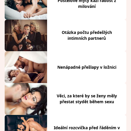
Postelové mýty kazí radost z
milování
Otázka počtu předešlých
intimních partnerů
Nenápadné přešlapy v ložnici
Věci, za které by se ženy měly
přestat stydět během sexu
Ideální rozcvička před řáděním v