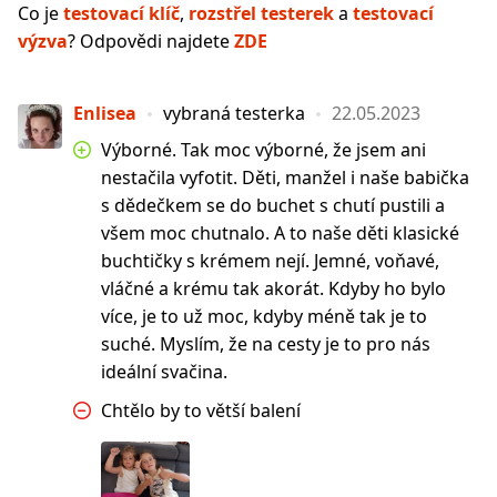
Co je
testovací klíč
,
rozstřel testerek
a
testovací
výzva
? Odpovědi najdete
ZDE
Enlisea
vybraná testerka
22.05.2023
Výborné. Tak moc výborné, že jsem ani
nestačila vyfotit. Děti, manžel i naše babička
s dědečkem se do buchet s chutí pustili a
všem moc chutnalo. A to naše děti klasické
buchtičky s krémem nejí. Jemné, voňavé,
vláčné a krému tak akorát. Kdyby ho bylo
více, je to už moc, kdyby méně tak je to
suché. Myslím, že na cesty je to pro nás
ideální svačina.
Chtělo by to větší balení