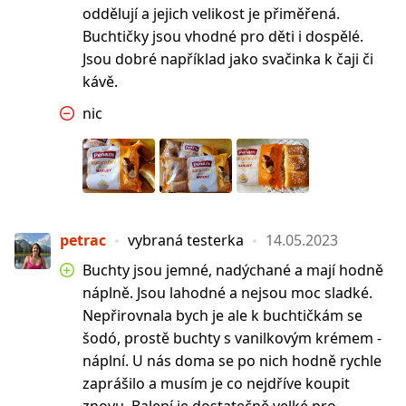
oddělují a jejich velikost je přiměřená.
Buchtičky jsou vhodné pro děti i dospělé.
Jsou dobré například jako svačinka k čaji či
kávě.
nic
petrac
vybraná testerka
14.05.2023
Buchty jsou jemné, nadýchané a mají hodně
náplně. Jsou lahodné a nejsou moc sladké.
Nepřirovnala bych je ale k buchtičkám se
šodó, prostě buchty s vanilkovým krémem -
náplní. U nás doma se po nich hodně rychle
zaprášilo a musím je co nejdříve koupit