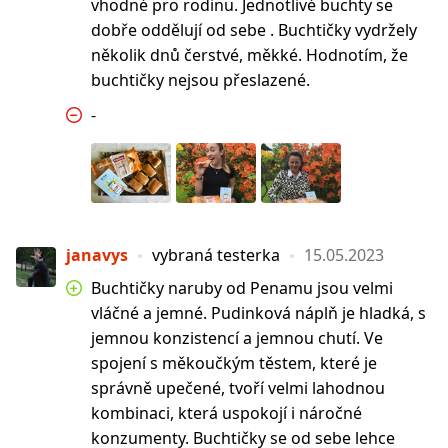
vhodné pro rodinu. Jednotlivé buchty se
dobře oddělují od sebe . Buchtičky vydržely
několik dnů čerstvé, měkké. Hodnotím, že
buchtičky nejsou přeslazené.
-
janavys
vybraná testerka
15.05.2023
Buchtičky naruby od Penamu jsou velmi
vláčné a jemné. Pudinková náplň je hladká, s
jemnou konzistencí a jemnou chutí. Ve
spojení s měkoučkým těstem, které je
správně upečené, tvoří velmi lahodnou
kombinaci, která uspokojí i náročné
konzumenty. Buchtičky se od sebe lehce