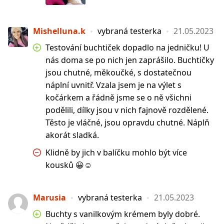
Mishelluna.k
vybraná testerka
21.05.2023
Testování buchtiček dopadlo na jedničku! U
nás doma se po nich jen zaprášilo. Buchtičky
jsou chutné, měkoučké, s dostatečnou
náplní uvnitř. Vzala jsem je na výlet s
kočárkem a řádně jsme se o ně všichni
podělili, dílky jsou v nich fajnově rozdělené.
Těsto je vláčné, jsou opravdu chutné. Náplň
akorát sladká.
Klidně by jich v balíčku mohlo být více
kousků 😀☺️
Marusia
vybraná testerka
21.05.2023
Buchty s vanilkovým krémem byly dobré.