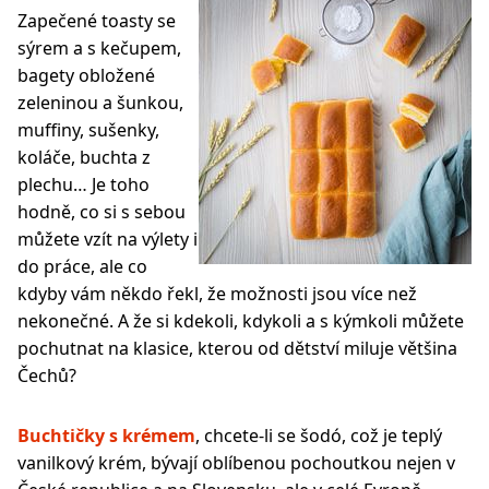
Zapečené toasty se
sýrem a s kečupem,
bagety obložené
zeleninou a šunkou,
muffiny, sušenky,
koláče, buchta z
plechu… Je toho
hodně, co si s sebou
můžete vzít na výlety i
do práce, ale co
kdyby vám někdo řekl, že možnosti jsou více než
nekonečné. A že si kdekoli, kdykoli a s kýmkoli můžete
pochutnat na klasice, kterou od dětství miluje většina
Čechů?
Buchtičky s krémem
, chcete-li se šodó, což je teplý
vanilkový krém, bývají oblíbenou pochoutkou nejen v