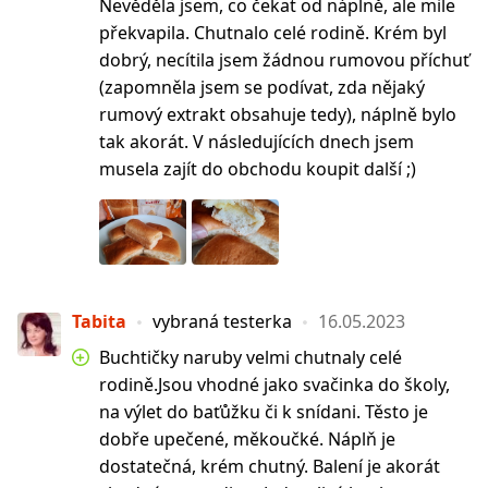
Nevěděla jsem, co čekat od náplně, ale mile
překvapila. Chutnalo celé rodině. Krém byl
dobrý, necítila jsem žádnou rumovou příchuť
(zapomněla jsem se podívat, zda nějaký
rumový extrakt obsahuje tedy), náplně bylo
tak akorát. V následujících dnech jsem
musela zajít do obchodu koupit další ;)
Tabita
vybraná testerka
16.05.2023
Buchtičky naruby velmi chutnaly celé
rodině.Jsou vhodné jako svačinka do školy,
na výlet do baťůžku či k snídani. Těsto je
dobře upečené, měkoučké. Náplň je
dostatečná, krém chutný. Balení je akorát