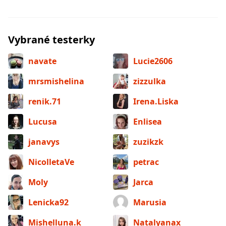
Vybrané testerky
navate
Lucie2606
mrsmishelina
zizzulka
renik.71
Irena.Liska
Lucusa
Enlisea
janavys
zuzikzk
NicolletaVe
petrac
Moly
Jarca
Lenicka92
Marusia
Mishelluna.k
Natalyanax