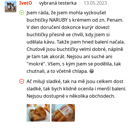
IvetO
vybraná testerka
13.05.2023
Jsem ráda, že jsem mohla vyzkoušet
buchtičky NARUBY s krémem od zn. Penam.
V den doručení dokonce kurýr dovezl
buchtičky přesně ve chvíli, kdy jsem si
udělala kávu. Takže jsem hned balení načala.
Chuťově jsou buchtičky velmi dobré, náplně
je tam tak akorát. Nejsou ani suché ani
"mokré". Všem, s kým jsem se podělila, tak
chutnali, a to včetně chlapa. 😁
Ač miluji sladké, tak na mě jsou celkem dost
sladké, tak bych klidně ocenila i menší balení.
Nejsou dostupné v několika obchodech.