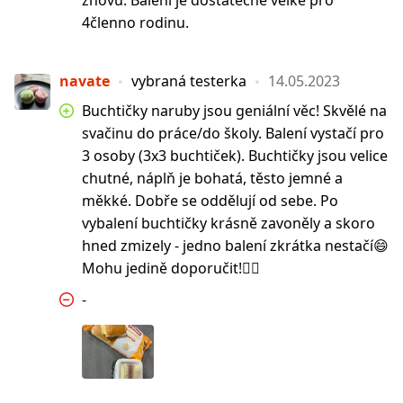
znovu. Balení je dostatečně velké pro
4členno rodinu.
navate
vybraná testerka
14.05.2023
Buchtičky naruby jsou geniální věc! Skvělé na
svačinu do práce/do školy. Balení vystačí pro
3 osoby (3x3 buchtiček). Buchtičky jsou velice
chutné, náplň je bohatá, těsto jemné a
měkké. Dobře se oddělují od sebe. Po
vybalení buchtičky krásně zavoněly a skoro
hned zmizely - jedno balení zkrátka nestačí😄
Mohu jedině doporučit!👍🏼
-