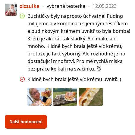
zizzulka
vybraná testerka
12.05.2023
Buchtičky byly naprosto úchvatné! Puding
milujeme a v kombinaci s jemným těstíčkem
a pudinkovým krémem uvnitř to byla bomba!
Krém je akorát tak sladký. Ani málo, ani
mnoho. Klidně bych brala ještě víc krému,
protože je fakt výborný. Ale rozhodně je ho
dostačující množství. Pro mě rychlá mlska
bez práce ke kafi na svačinku..👌
Klidně bych brala ještě víc krému uvnitř..:)
Další hodnocení