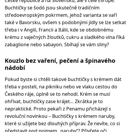
České republice a na Slovensku, ale v celé Evropě.
Buchtičky se šodó jsou skutečně tradičním
středoevropským pokrmem, jehož varianta se vaří
také v Bavorsku, ovšem s podobnými jídly se lze setkat
třeba i v Anglii, Francii a Itálii, kde se obdobnému
krému z vaječných žloutků, cukru a sladkého vína říká
zabaglione nebo sabayon. Sbíhají se vám sliny?
Kouzlo bez vaření, pečení a špinavého
nádobí
Pokud byste si chtěli takové buchtičky s krémem dát
třeba v posteli, na pikniku nebo ve vlaku cestou do
Českého ráje, úplně se to nehodí. Krém se musí
ohřívat, buchtičky zase krájet… Zkrátka je to
nepraktické. Proto pekaři z Penamu přicházejí s
revoluční novinkou – Buchtičky s krémem naruby,
které si užijete bez dlouhých příprav. Že nevíte, co si
představit pod pojmem „naruby“? Přivřete oči,