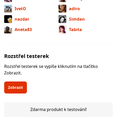
IvetO
adiro
nazdar
Simdan
Aneta83
Tabita
Rozstřel testerek
Rozstřel testerek se vypíše kliknutím na tlačítko
Zobrazit.
Zobrazit
Zdarma produkt k testování!