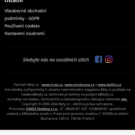
Ostatní
Všeobecné obchodní
podmínky - GDPR
Používaní cookies
Nastavení soukromí
Sledujte nás na sociálních sítích
Partneři Bety.cz -
www.tryin.cz
,
www.prostreno.cz
a
www.befity.cz
Své náměty a připomínky k obsahu internetového magazínu Bety.cz posílejte na
redakce@bety.cz, technické problémy na podpora@bety.cz.
Kontakty na redakci, obchodního a marketingového zástupce naleznete
zde.
Copyright © 2009-2024 Bety.cz - všechna práva vyhrazena.
Provozuje
OMAX Holding s.r.o.
, IČ: 28628187, DIČ: CZ28628187, společnost
vedená u Městského soudu v Praze pod spisovou značkou C 325936 se sídlem
Bucharova 1281/2, 158 00, Praha 5