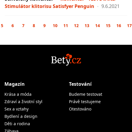
Stimulátor klitorisu Satisfyer Penguin
9.6.2021
5
6
7
8
9
10
11
12
13
14
15
16
17
Magazín
Testování
Krása a móda
Budeme testovat
Zdraví a životní styl
Právě testujeme
Sex a vztahy
Otestováno
Bydlení a design
Děti a rodina
Zábava