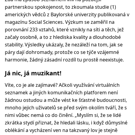
partnerskou spokojenost, to zkoumala studie (1)
amerických vědců z Baylorské univerzity publikovaná v
magazínu Social Sciences. Výzkum se zaměřil na
porovnání 233 vztahů, které vznikly na síti a těch, jež
začaly osobně, a to z hlediska kvality a dlouhodobé
stability. Výsledky ukázaly, že nezáleží na tom, jak se
páry dají dohromady, protože co se týče vzájemné
harmonie, žádný zásadní rozdíl tu prostě neexistuje.
Já nic, já muzikant!
Víte, co je ale zajímavé? Ačkoli využívání virtuálních
seznamek a jiných komunikačních platforem není
žádnou ostudou a může vést ke šťastné budoucnosti,
mnoho jejich uživatelů se před svým okolím tváří, že s
nimi vůbec nemá co do činění. „Myslím si, že se lidé
zkrátka stydí přiznat, že hledali lásku, i když důmyslné
oblékání a vycházení ven na takzvaný lov je stejně