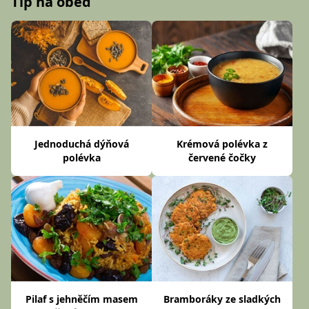
Tip na oběd
Jednoduchá dýňová
Krémová polévka z
polévka
červené čočky
Pilaf s jehněčím masem
Bramboráky ze sladkých