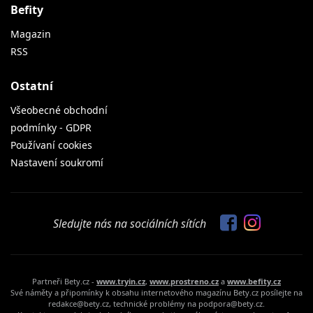
Befity
Magazin
RSS
Ostatní
Všeobecné obchodní
podmínky - GDPR
Používaní cookies
Nastavení soukromí
Sledujte nás na sociálních sítích
Partneři Bety.cz -
www.tryin.cz
,
www.prostreno.cz
a
www.befity.cz
Své náměty a připomínky k obsahu internetového magazínu Bety.cz posílejte na
redakce@bety.cz, technické problémy na podpora@bety.cz.