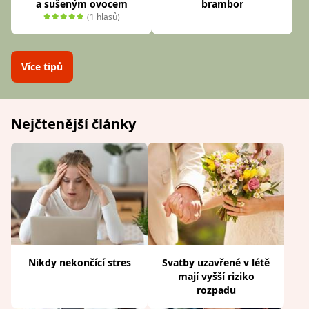
a sušeným ovocem
brambor
(1 hlasů)
Více tipů
Nejčtenější články
Nikdy nekončící stres
Svatby uzavřené v létě
mají vyšší riziko
rozpadu