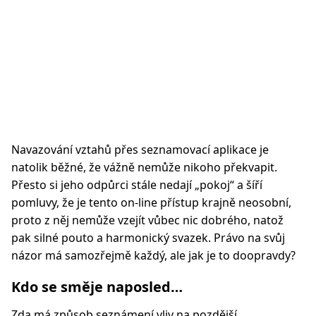
Navazování vztahů přes seznamovací aplikace je
natolik běžné, že vážně nemůže nikoho překvapit.
Přesto si jeho odpůrci stále nedají „pokoj“ a šíří
pomluvy, že je tento on-line přístup krajně neosobní,
proto z něj nemůže vzejít vůbec nic dobrého, natož
pak silné pouto a harmonický svazek. Právo na svůj
názor má samozřejmě každý, ale jak je to doopravdy?
Kdo se směje naposled…
Zda má způsob seznámení vliv na pozdější