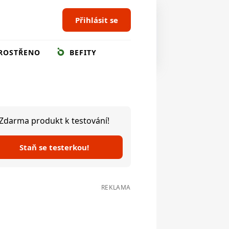
Přihlásit se
ROSTŘENO
BEFITY
Zdarma produkt k testování!
Staň se testerkou!
REKLAMA