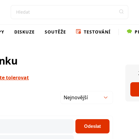
PY
DISKUZE
SOUTĚŽE
TESTOVÁNÍ
P
ánku
te tolerovat
Nejnovější
Odeslat