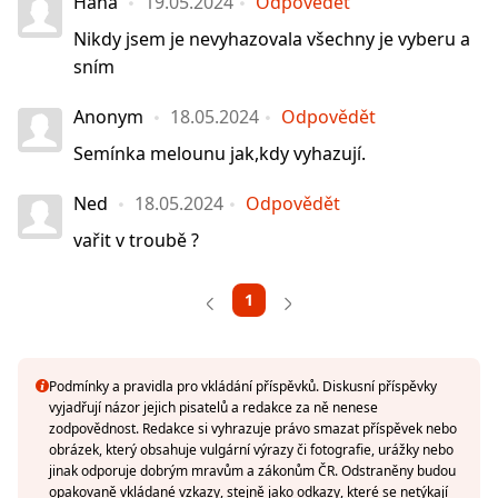
Hana
19.05.2024
Odpovědět
Nikdy jsem je nevyhazovala všechny je vyberu a
sním
Anonym
18.05.2024
Odpovědět
Semínka melounu jak,kdy vyhazují.
Ned
18.05.2024
Odpovědět
vařit v troubě ?
1
Podmínky a pravidla pro vkládání příspěvků. Diskusní příspěvky
vyjadřují názor jejich pisatelů a redakce za ně nenese
zodpovědnost. Redakce si vyhrazuje právo smazat příspěvek nebo
obrázek, který obsahuje vulgární výrazy či fotografie, urážky nebo
jinak odporuje dobrým mravům a zákonům ČR. Odstraněny budou
opakovaně vkládané vzkazy, stejně jako odkazy, které se netýkají