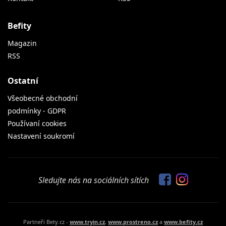
Befity
Magazin
RSS
Ostatní
Všeobecné obchodní
podmínky - GDPR
Používaní cookies
Nastavení soukromí
Sledujte nás na sociálních sítích
Partneři Bety.cz -
www.tryin.cz
,
www.prostreno.cz
a
www.befity.cz