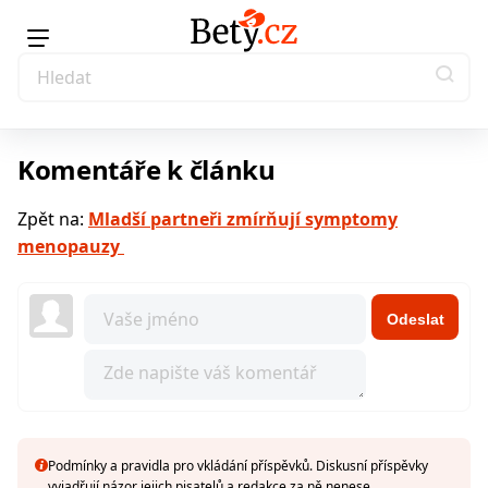
Komentáře k článku
Zpět na:
Mladší partneři zmírňují symptomy
menopauzy
Odeslat
Podmínky a pravidla pro vkládání příspěvků. Diskusní příspěvky
vyjadřují názor jejich pisatelů a redakce za ně nenese