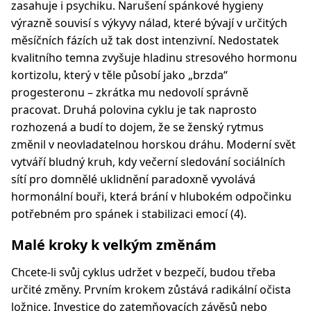
zasahuje i psychiku. Narušení spánkové hygieny
výrazně souvisí s výkyvy nálad, které bývají v určitých
měsíčních fázích už tak dost intenzivní. Nedostatek
kvalitního temna zvyšuje hladinu stresového hormonu
kortizolu, který v těle působí jako „brzda“
progesteronu – zkrátka mu nedovolí správně
pracovat. Druhá polovina cyklu je tak naprosto
rozhozená a budí to dojem, že se ženský rytmus
změnil v neovladatelnou horskou dráhu. Moderní svět
vytváří bludný kruh, kdy večerní sledování sociálních
sítí pro domnělé uklidnění paradoxně vyvolává
hormonální bouři, která brání v hlubokém odpočinku
potřebném pro spánek i stabilizaci emocí (4).
Malé kroky k velkým změnám
Chcete-li svůj cyklus udržet v bezpečí, budou třeba
určité změny. Prvním krokem zůstává radikální očista
ložnice. Investice do zatemňovacích závěsů nebo