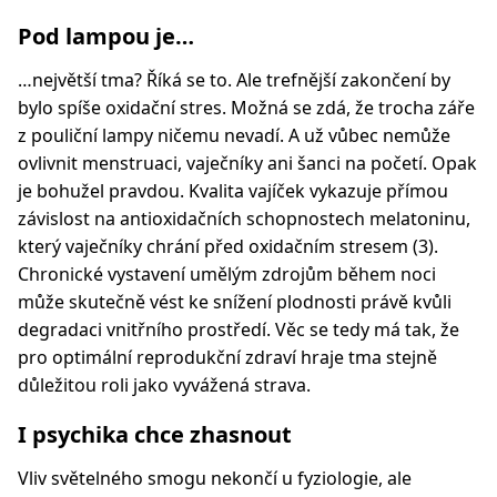
Pod lampou je…
…největší tma? Říká se to. Ale trefnější zakončení by
bylo spíše oxidační stres. Možná se zdá, že trocha záře
z pouliční lampy ničemu nevadí. A už vůbec nemůže
ovlivnit menstruaci, vaječníky ani šanci na početí. Opak
je bohužel pravdou. Kvalita vajíček vykazuje přímou
závislost na antioxidačních schopnostech melatoninu,
který vaječníky chrání před oxidačním stresem (3).
Chronické vystavení umělým zdrojům během noci
může skutečně vést ke snížení plodnosti právě kvůli
degradaci vnitřního prostředí. Věc se tedy má tak, že
pro optimální reprodukční zdraví hraje tma stejně
důležitou roli jako vyvážená strava.
I psychika chce zhasnout
Vliv světelného smogu nekončí u fyziologie, ale