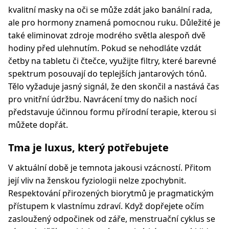
kvalitní masky na oči se může zdát jako banální rada,
ale pro hormony znamená pomocnou ruku. Důležité je
také eliminovat zdroje modrého světla alespoň dvě
hodiny před ulehnutím. Pokud se nehodláte vzdát
četby na tabletu či čtečce, využijte filtry, které barevné
spektrum posouvají do teplejších jantarových tónů.
Tělo vyžaduje jasný signál, že den skončil a nastává čas
pro vnitřní údržbu. Navrácení tmy do našich nocí
představuje účinnou formu přírodní terapie, kterou si
můžete dopřát.
Tma je luxus, který potřebujete
V aktuální době je temnota jakousi vzácností. Přitom
její vliv na ženskou fyziologii nelze zpochybnit.
Respektování přirozených biorytmů je pragmatickým
přístupem k vlastnímu zdraví. Když dopřejete očím
zasloužený odpočinek od záře, menstruační cyklus se