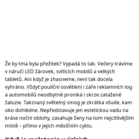
Že by tma byla přežitek? Vypadá to tak. Večery trávíme
v náruči LED žárovek, svítících mobilů a velkých
tabletů. Ani když je zhasneme, není tak docela
vyhráno. Vždyť pouliční osvětlení i záře reklamních log
a automobilů neodbytně proniká i skrze zatažené
žaluzie. Takzvaný světelný smog je zkrátka všude, kam
oko dohlédne. Nepředstavuje jen estetickou vadu na
kráse noční oblohy, zasahuje ženy na tom nejcitlivějším
místě – přímo v jejich měsíčním cyklu.