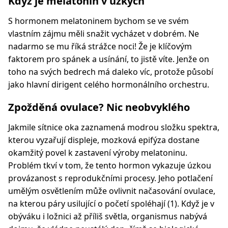
Když je melatonin v úzkých
S hormonem melatoninem bychom se ve svém
vlastním zájmu měli snažit vycházet v dobrém. Ne
nadarmo se mu říká strážce noci! Že je klíčovým
faktorem pro spánek a usínání, to jistě víte. Jenže on
toho na svých bedrech má daleko víc, protože působí
jako hlavní dirigent celého hormonálního orchestru.
Zpožděná ovulace? Nic neobvyklého
Jakmile sítnice oka zaznamená modrou složku spektra,
kterou vyzařují displeje, mozková epifýza dostane
okamžitý povel k zastavení výroby melatoninu.
Problém tkví v tom, že tento hormon vykazuje úzkou
provázanost s reprodukčními procesy. Jeho potlačení
umělým osvětlením může ovlivnit načasování ovulace,
na kterou páry usilující o početí spoléhají (1). Když je v
obýváku i ložnici až příliš světla, organismus nabývá