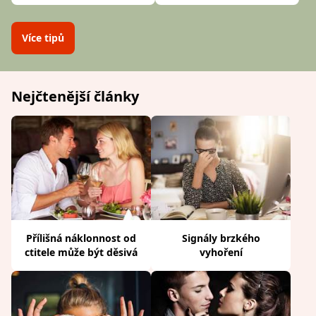
Více tipů
Nejčtenější články
Přílišná náklonnost od
Signály brzkého
ctitele může být děsivá
vyhoření