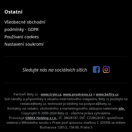
Ostatní
Všeobecné obchodní
podmínky - GDPR
Používaní cookies
Nastavení soukromí
Sledujte nás na sociálních sítích
Partneři Bety.cz -
www.tryin.cz
,
www.prostreno.cz
a
www.befity.cz
Své náměty a připomínky k obsahu internetového magazínu Bety.cz posílejte na
redakce@bety.cz, technické problémy na podpora@bety.cz.
Kontakty na redakci, obchodního a marketingového zástupce naleznete
zde.
Copyright © 2009-2024 Bety.cz - všechna práva vyhrazena.
Provozuje
OMAX Holding s.r.o.
, IČ: 28628187, DIČ: CZ28628187, společnost
vedená u Městského soudu v Praze pod spisovou značkou C 325936 se sídlem
Bucharova 1281/2, 158 00, Praha 5