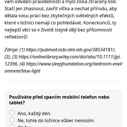
vám odvděčí pravidelností a mysl získá ztracený klid.
Stačí jen zhasnout, zavřít víčka a nechat přírodu, aby
dělala svou práci bez zbytečných světelných efektů,
které v ložnici nemají co pohledávat. Koneckonců, ty
nejlepší věci se v životě stejně dějí bez přítomnosti
reflektorů!
Zdroje: (1) https://pubmed.ncbi.nlm.nih.gov/38534181/,
(
2
), (3) https://onlinelibrary.wiley.com/doi/abs/10.1111/jpi.
12396, (4) https://www.sleepfoundation.org/bedroom-envir
onment/blue-light
Používáte před spaním mobilní telefon nebo
tablet?
Ano, každý den.
Ne, tohle do ložnice vůbec nenosím.