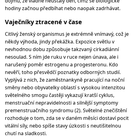
dojmu, že vládne neustálý den, čímž se biologické
hodiny začnou předbíhat nebo naopak zadrhávat.
Vaječníky ztracené v čase
Citlivý ženský organismus je extrémně vnímavý, což je
někdy výhoda, jindy překážka. Expozice světlu v
nevhodnou dobu způsobuje takzvaný cirkadiánní
nesoulad. S ním jde ruku v ruce nejen únava, ale i
narušený poměr estrogenu a progesteronu. Kdo
nevěří, toho přesvědčí poznatky odborných studií.
Vyplývá z nich, že zaměstnankyně pracující na noční
směny nebo obyvatelky oblastí s vysokou intenzitou
světelného smogu častěji vykazují kratší cyklus,
menstruační nepravidelnosti a silnější symptomy
premenstruačního syndromu (2). Světelné znečištění
rozhoduje o tom, zda se v daném měsíci dostaví pocit
vitální síly, nebo spíše stavy úzkosti s neutišitelnou
chutí na sladkosti.