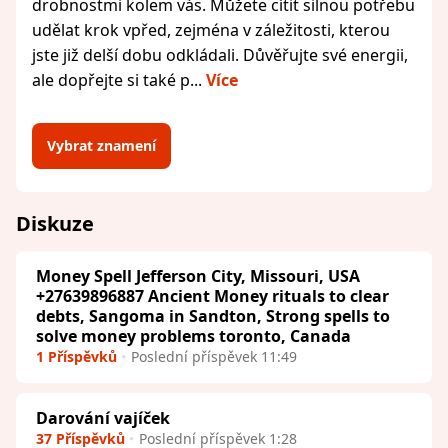
drobnostmi kolem vás. Můžete cítit silnou potřebu
udělat krok vpřed, zejména v záležitosti, kterou
jste již delší dobu odkládali. Důvěřujte své energii,
ale dopřejte si také p...
Více
Vybrat znamení
Diskuze
Money Spell Jefferson City, Missouri, USA
+27639896887 Ancient Money rituals to clear
debts, Sangoma in Sandton, Strong spells to
solve money problems toronto, Canada
1 Příspěvků
Poslední příspěvek 11:49
Darování vajíček
37 Příspěvků
Poslední příspěvek 1:28