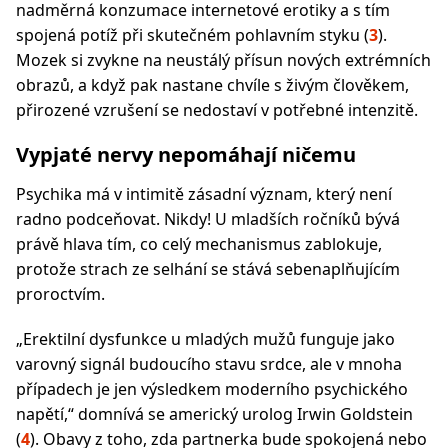
nadměrná konzumace internetové erotiky a s tím
spojená potíž při skutečném pohlavním styku (
3
).
Mozek si zvykne na neustálý přísun nových extrémních
obrazů, a když pak nastane chvíle s živým člověkem,
přirozené vzrušení se nedostaví v potřebné intenzitě.
Vypjaté nervy nepomáhají ničemu
Psychika má v intimitě zásadní význam, který není
radno podceňovat. Nikdy! U mladších ročníků bývá
právě hlava tím, co celý mechanismus zablokuje,
protože strach ze selhání se stává sebenaplňujícím
proroctvím.
„Erektilní dysfunkce u mladých mužů funguje jako
varovný signál budoucího stavu srdce, ale v mnoha
případech je jen výsledkem moderního psychického
napětí,“ domnívá se americký urolog Irwin Goldstein
(
4
). Obavy z toho, zda partnerka bude spokojená nebo