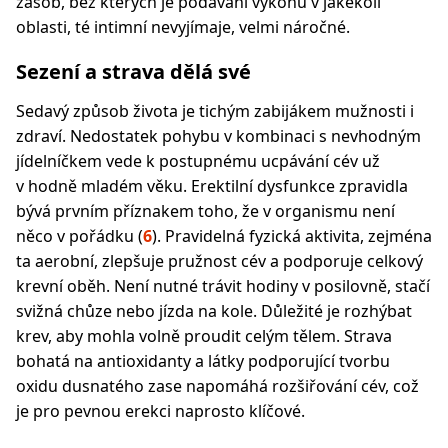
zásob, bez kterých je podávání výkonů v jakékoli
oblasti, té intimní nevyjímaje, velmi náročné.
Sezení a strava dělá své
Sedavý způsob života je tichým zabijákem mužnosti i
zdraví. Nedostatek pohybu v kombinaci s nevhodným
jídelníčkem vede k postupnému ucpávání cév už
v hodně mladém věku. Erektilní dysfunkce zpravidla
bývá prvním příznakem toho, že v organismu není
něco v pořádku (
6
). Pravidelná fyzická aktivita, zejména
ta aerobní, zlepšuje pružnost cév a podporuje celkový
krevní oběh. Není nutné trávit hodiny v posilovně, stačí
svižná chůze nebo jízda na kole. Důležité je rozhýbat
krev, aby mohla volně proudit celým tělem. Strava
bohatá na antioxidanty a látky podporující tvorbu
oxidu dusnatého zase napomáhá rozšiřování cév, což
je pro pevnou erekci naprosto klíčové.