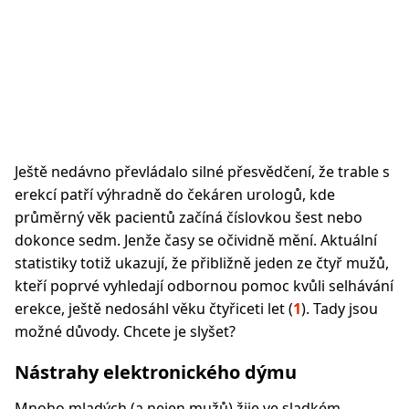
Ještě nedávno převládalo silné přesvědčení, že trable s
erekcí patří výhradně do čekáren urologů, kde
průměrný věk pacientů začíná číslovkou šest nebo
dokonce sedm. Jenže časy se očividně mění. Aktuální
statistiky totiž ukazují, že přibližně jeden ze čtyř mužů,
kteří poprvé vyhledají odbornou pomoc kvůli selhávání
erekce, ještě nedosáhl věku čtyřiceti let (
1
). Tady jsou
možné důvody. Chcete je slyšet?
Nástrahy elektronického dýmu
Mnoho mladých (a nejen mužů) žije ve sladkém