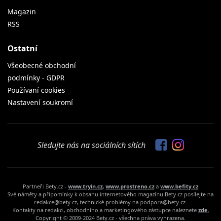
Magazin
RSS
Ostatní
Všeobecné obchodní
podmínky - GDPR
Používaní cookies
Nastavení soukromí
Sledujte nás na sociálních sítích
Partneři Bety.cz -
www.tryin.cz
,
www.prostreno.cz
a
www.befity.cz
Své náměty a připomínky k obsahu internetového magazínu Bety.cz posílejte na
redakce@bety.cz, technické problémy na podpora@bety.cz.
Kontakty na redakci, obchodního a marketingového zástupce naleznete
zde.
Copyright © 2009-2024 Bety.cz - všechna práva vyhrazena.