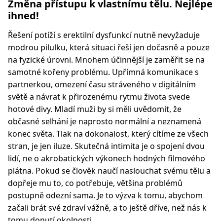
Změna přístupu k vlastnímu tělu. Nejlépe
ihned!
Řešení potíží s erektilní dysfunkcí nutně nevyžaduje
modrou pilulku, která situaci řeší jen dočasně a pouze
na fyzické úrovni. Mnohem účinnější je zaměřit se na
samotné kořeny problému. Upřímná komunikace s
partnerkou, omezení času stráveného v digitálním
světě a návrat k přirozenému rytmu života svede
hotové divy. Mladí muži by si měli uvědomit, že
občasné selhání je naprosto normální a neznamená
konec světa. Tlak na dokonalost, který cítíme ze všech
stran, je jen iluze. Skutečná intimita je o spojení dvou
lidí, ne o akrobatických výkonech hodných filmového
plátna. Pokud se člověk naučí naslouchat svému tělu a
dopřeje mu to, co potřebuje, většina problémů
postupně odezní sama. Je to výzva k tomu, abychom
začali brát své zdraví vážně, a to ještě dříve, než nás k
tomu donutí okolnosti.