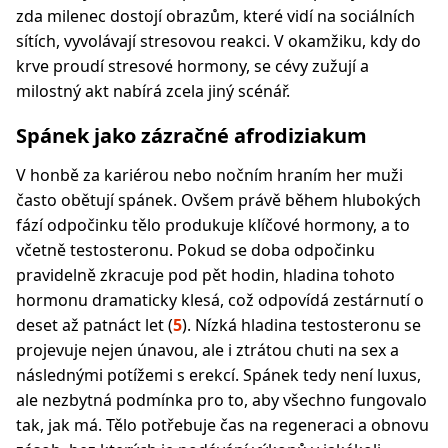
zda milenec dostojí obrazům, které vidí na sociálních
sítích, vyvolávají stresovou reakci. V okamžiku, kdy do
krve proudí stresové hormony, se cévy zužují a
milostný akt nabírá zcela jiný scénář.
Spánek jako zázračné afrodiziakum
V honbě za kariérou nebo nočním hraním her muži
často obětují spánek. Ovšem právě během hlubokých
fází odpočinku tělo produkuje klíčové hormony, a to
včetně testosteronu. Pokud se doba odpočinku
pravidelně zkracuje pod pět hodin, hladina tohoto
hormonu dramaticky klesá, což odpovídá zestárnutí o
deset až patnáct let (
5
). Nízká hladina testosteronu se
projevuje nejen únavou, ale i ztrátou chuti na sex a
následnými potížemi s erekcí. Spánek tedy není luxus,
ale nezbytná podmínka pro to, aby všechno fungovalo
tak, jak má. Tělo potřebuje čas na regeneraci a obnovu