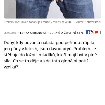
Erektilní dysfunkce zasahuje i muže v mladším věku.
Autor: Shutterstock
1
26.05.2026
LENKA URBANOVÁ
ZDRAVÍ A ŽIVOTNÍ STYL
Doby, kdy povadlá nálada pod peřinou trápila
jen pány v letech, jsou dávno pryč. Problém se
stěhuje do ložnic mladíků, kteří mají být v plné
síle. Co se to děje a kde tato globální potíž
vzniká?