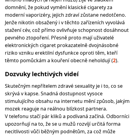
domnění, že pokud vymění klasické cigarety za
moderní vaporizéry, jejich zdraví zůstane nedotčeno.
Jenže nikotin obsažený i v těchto zařízeních vyvolává
stažení cév, což přímo ovlivňuje schopnost dosáhnout
pevného ztopoření. Přesně proto mají uživatelé
elektronických cigaret prokazatelně dvojnásobné
riziko vzniku erektilní dysfunkce oproti těm, kteří
těmto pomůckám a kouření obecně neholdují (
2
).
Dozvuky lechtivých videí
Skutečným nepřítelem zdravé sexuality je i to, co se
skrývá v kapse. Snadná dostupnost vysoce
stimulujícího obsahu na internetu mění způsob, jakým
mozek reaguje na reálnou blízkost partnera.
V telefonu stačí pár kliků a podívaná začíná. Odborníci
upozorňují na to, že se u mužů rozvíjí určitá forma
necitlivosti vůči běžným podnětům, za což může