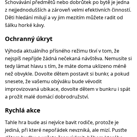
Schovávání předmětů nebo dobrůtek po bytě je jedna
z nejjednodušších a zároveň velmi efektivních činností.
Děti hledání milují a vy jim mezitím můžete radit od
šálku horké kávy.
Ochranný úkryt
Výhoda aktuálního přísného režimu tkví v tom, že
nejspíš nepřijde žádná nečekaná návštěva. Nemusíte si
tedy lámat hlavu s tím, že máte doma uklizeno méně
než obvykle. Dovolte dětem postavit si bunkr, a pokud
snesete, že vašemu obýváku bude vévodit
improvizovaná ubikace, dovolte dětem v bunkru i spát
a prožít malé domácí dobrodružství.
Rychlá akce
Tahle hra bude asi nejvíce bavit rodiče, protože je
jediná, při které nepořádek nevzniká, ale mizí. Pusťte