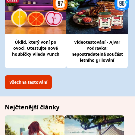
Úklid, který voní po
Videotestování - Ajvar
ovoci. Otestujte nové
Podravka:
houbičky Vileda Punch
nepostradatelná součást
letního grilování
Všechna testování
Nejčtenější články