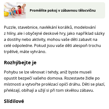
Proměňte pokoj v zábavnou tělocvičnu
Puzzle, stavebnice, navlékání korálků, modelování
z hlíny, ale i obyčejné deskové hry, jako například sázky
a dostihy nebo aktivity, mohou vaše děti zabavit na
celé odpoledne. Pokud jsou vaše děti alespoň trochu
trpělivé, máte vyhráno.
Rozhýbejte je
Pohybu se lze věnovat i tehdy, aniž byste museli
opustit bezpečí vašeho domova. Rozestavte židle po
místnosti a vytvořte prolézací opičí dráhu. Děti se plazí,
přelézají, obíhají a užijí si při tom skvělou zábavu.
Slídilové