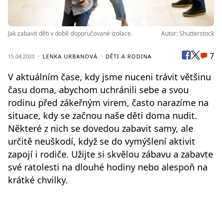
Jak zabavit děti v době doporučované izolace.
Autor: Shutterstock
7
15.04.2020
LENKA URBANOVÁ
DĚTI A RODINA
V aktuálním čase, kdy jsme nuceni trávit většinu
času doma, abychom uchránili sebe a svou
rodinu před zákeřným virem, často narazíme na
situace, kdy se začnou naše děti doma nudit.
Některé z nich se dovedou zabavit samy, ale
určitě neuškodí, když se do vymýšlení aktivit
zapojí i rodiče. Užijte si skvělou zábavu a zabavte
své ratolesti na dlouhé hodiny nebo alespoň na
krátké chvilky.