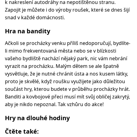
k nakreslení autodráhy na nepotištěnou stranu.
Zapojit je můžete i do výroby roušek, které se dnes šijí
snad v každé domácnosti.
Hra na bandity
Ačkoli se procházky venku příliš nedoporučují, bydlíte-
li mimo frekventovaná města nebo se v blízkosti
vašeho bydliště nachází nějaký park, nic vám nebrání
vyrazit na procházku. Malým dětem se ale špatně
vysvětluje, že je nutné chránit ústa a nos kusem látky,
proto je skvělé, když roušku využijete jako důležitou
součást hry, kterou budete v průběhu procházky hrát.
Banditi a kovbojové přeci musí mít svůj obličej zakrytý,
aby je nikdo nepoznal. Tak vzhůru do akce!
Hry na dlouhé hodiny
Čtěte také: