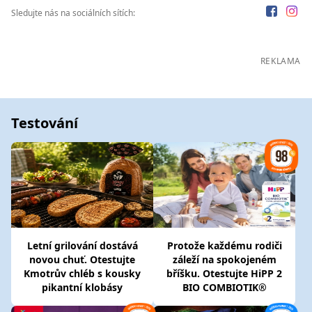
Sledujte nás na sociálních sítích:
REKLAMA
Testování
Letní grilování dostává
Protože každému rodiči
novou chuť. Otestujte
záleží na spokojeném
Kmotrův chléb s kousky
bříšku. Otestujte HiPP 2
pikantní klobásy
BIO COMBIOTIK®