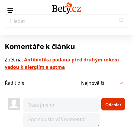
Komentáře k článku
Zpět na:
Antibiotika podaná před druhým rokem
vedou k alergiím a astma
Řadit dle:
Nejnovější
Odeslat