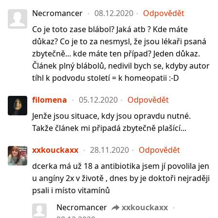
Necromancer
08.12.2020
Odpovědět
Co je toto zase blábol? Jaká atb ? Kde máte
důkaz? Co je to za nesmysl, že jsou lékaři psaná
zbytečně... kde máte ten případ? Jeden důkaz.
Článek plný blábolů, nedivil bych se, kdyby autor
tíhl k podvodu století = k homeopatii :-D
filomena
05.12.2020
Odpovědět
Jenže jsou situace, kdy jsou opravdu nutné.
Takže článek mi připadá zbytečně plašící...
xxkouckaxx
28.11.2020
Odpovědět
dcerka má už 18 a antibiotika jsem jí povolila jen
u angíny 2x v životě , dnes by je doktoři nejraději
psali i místo vitamínů
Necromancer
xxkouckaxx