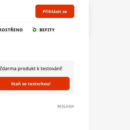
Přihlásit se
ROSTŘENO
BEFITY
Zdarma produkt k testování!
Staň se testerkou!
REKLAMA