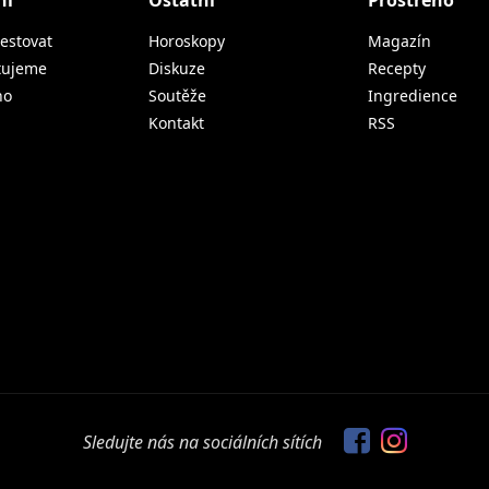
ní
Ostatní
Prostřeno
estovat
Horoskopy
Magazín
tujeme
Diskuze
Recepty
no
Soutěže
Ingredience
Kontakt
RSS
Sledujte nás na sociálních sítích