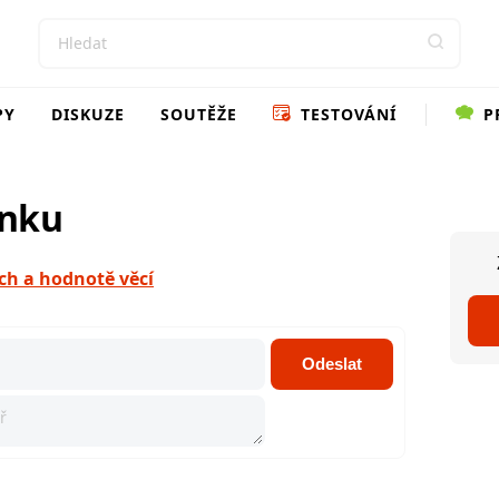
PY
DISKUZE
SOUTĚŽE
TESTOVÁNÍ
P
ánku
ch a hodnotě věcí
Odeslat