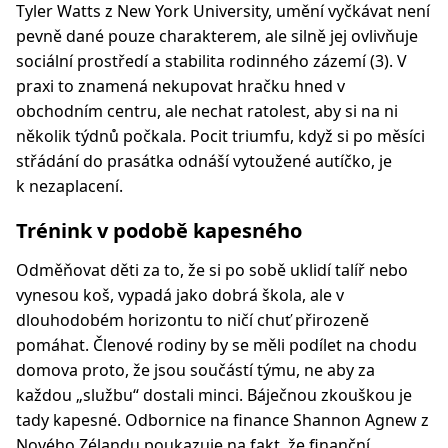
Tyler Watts z New York University, umění vyčkávat není
pevně dané pouze charakterem, ale silně jej ovlivňuje
sociální prostředí a stabilita rodinného zázemí (3). V
praxi to znamená nekupovat hračku hned v
obchodním centru, ale nechat ratolest, aby si na ni
několik týdnů počkala. Pocit triumfu, když si po měsíci
střádání do prasátka odnáší vytoužené autíčko, je
k nezaplacení.
Trénink v podobě kapesného
Odměňovat děti za to, že si po sobě uklidí talíř nebo
vynesou koš, vypadá jako dobrá škola, ale v
dlouhodobém horizontu to ničí chuť přirozeně
pomáhat. Členové rodiny by se měli podílet na chodu
domova proto, že jsou součástí týmu, ne aby za
každou „službu“ dostali minci. Báječnou zkouškou je
tady kapesné. Odbornice na finance Shannon Agnew z
Nového Zélandu poukazuje na fakt, že finanční