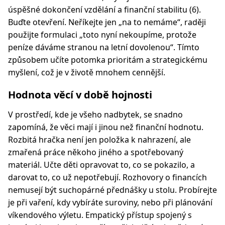
úspěšné dokončení vzdělání a finanční stabilitu (6).
Buďte otevření. Neříkejte jen „na to nemáme“, raději
použijte formulaci „toto nyní nekoupíme, protože
peníze dáváme stranou na letní dovolenou“. Tímto
způsobem učíte potomka prioritám a strategickému
myšlení, což je v životě mnohem cennější.
Hodnota věcí v době hojnosti
V prostředí, kde je všeho nadbytek, se snadno
zapomíná, že věci mají i jinou než finanční hodnotu.
Rozbitá hračka není jen položka k nahrazení, ale
zmařená práce někoho jiného a spotřebovaný
materiál. Učte děti opravovat to, co se pokazilo, a
darovat to, co už nepotřebují. Rozhovory o financích
nemusejí být suchopárné přednášky u stolu. Probírejte
je při vaření, kdy vybíráte suroviny, nebo při plánování
víkendového výletu. Empatický přístup spojený s