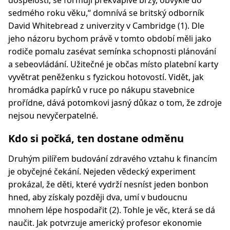
dospělosti, se formují překvapivě brzy, obvykle do
sedmého roku věku,“ domnívá se britský odborník
David Whitebread z univerzity v Cambridge (1). Dle
jeho názoru bychom právě v tomto období měli jako
rodiče pomalu zasévat semínka schopnosti plánování
a sebeovládání. Užitečné je občas místo platební karty
vyvětrat peněženku s fyzickou hotovostí. Vidět, jak
hromádka papírků v ruce po nákupu stavebnice
prořídne, dává potomkovi jasný důkaz o tom, že zdroje
nejsou nevyčerpatelné.
Kdo si počká, ten dostane odměnu
Druhým pilířem budování zdravého vztahu k financím
je obyčejné čekání. Nejeden vědecký experiment
prokázal, že děti, které vydrží nesníst jeden bonbon
hned, aby získaly později dva, umí v budoucnu
mnohem lépe hospodařit (2). Tohle je věc, která se dá
naučit. Jak potvrzuje americký profesor ekonomie