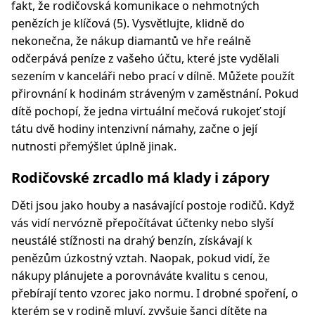
fakt, že rodičovská komunikace o nehmotných
penězích je klíčová (5). Vysvětlujte, klidně do
nekonečna, že nákup diamantů ve hře reálně
odčerpává peníze z vašeho účtu, které jste vydělali
sezením v kanceláři nebo prací v dílně. Můžete použít
přirovnání k hodinám stráveným v zaměstnání. Pokud
dítě pochopí, že jedna virtuální mečová rukojeť stojí
tátu dvě hodiny intenzivní námahy, začne o její
nutnosti přemýšlet úplně jinak.
Rodičovské zrcadlo má klady i zápory
Děti jsou jako houby a nasávající postoje rodičů. Když
vás vidí nervózně přepočítávat účtenky nebo slyší
neustálé stížnosti na drahý benzín, získávají k
penězům úzkostný vztah. Naopak, pokud vidí, že
nákupy plánujete a porovnáváte kvalitu s cenou,
přebírají tento vzorec jako normu. I drobné spoření, o
kterém se v rodině mluví, zvyšuje šanci dítěte na