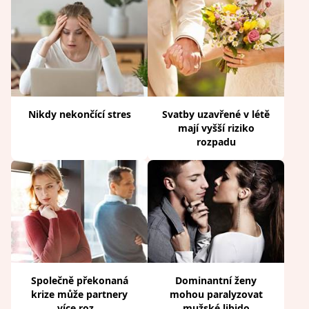
Nikdy nekončící stres
Svatby uzavřené v létě
mají vyšší riziko
rozpadu
Společně překonaná
Dominantní ženy
krize může partnery
mohou paralyzovat
více roz...
mužské libido