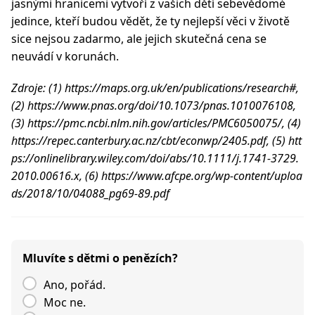
jasnými hranicemi vytvoří z vašich dětí sebevědomé
jedince, kteří budou vědět, že ty nejlepší věci v životě
sice nejsou zadarmo, ale jejich skutečná cena se
neuvádí v korunách.
Zdroje: (1) https://maps.org.uk/en/publications/research#,
(2) https://www.pnas.org/doi/10.1073/pnas.1010076108,
(3) https://pmc.ncbi.nlm.nih.gov/articles/PMC6050075/, (4)
https://repec.canterbury.ac.nz/cbt/econwp/2405.pdf, (5) htt
ps://onlinelibrary.wiley.com/doi/abs/10.1111/j.1741-3729.
2010.00616.x, (6) https://www.afcpe.org/wp-content/uploa
ds/2018/10/04088_pg69-89.pdf
Mluvíte s dětmi o penězích?
Ano, pořád.
Moc ne.