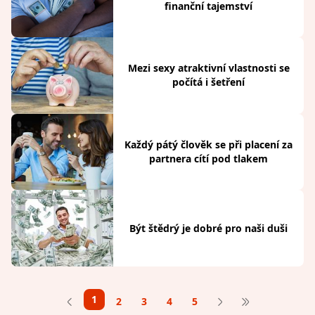
finanční tajemství
Mezi sexy atraktivní vlastnosti se
počítá i šetření
Každý pátý člověk se při placení za
partnera cítí pod tlakem
Být štědrý je dobré pro naši duši
1
2
3
4
5