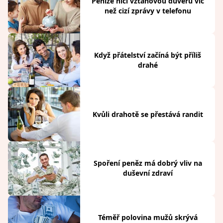
Peníze ničí vztahovou důvěru víc
než cizí zprávy v telefonu
Když přátelství začíná být příliš
drahé
Kvůli drahotě se přestává randit
Spoření peněz má dobrý vliv na
duševní zdraví
Téměř polovina mužů skrývá