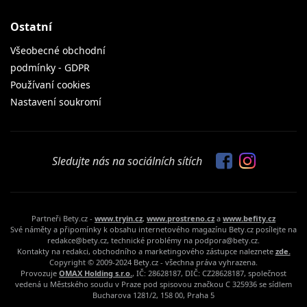
Ostatní
Všeobecné obchodní
podmínky - GDPR
Používaní cookies
Nastavení soukromí
Sledujte nás na sociálních sítích
Partneři Bety.cz -
www.tryin.cz
,
www.prostreno.cz
a
www.befity.cz
Své náměty a připomínky k obsahu internetového magazínu Bety.cz posílejte na
redakce@bety.cz, technické problémy na podpora@bety.cz.
Kontakty na redakci, obchodního a marketingového zástupce naleznete
zde.
Copyright © 2009-2024 Bety.cz - všechna práva vyhrazena.
Provozuje
OMAX Holding s.r.o.
, IČ: 28628187, DIČ: CZ28628187, společnost
vedená u Městského soudu v Praze pod spisovou značkou C 325936 se sídlem
Bucharova 1281/2, 158 00, Praha 5