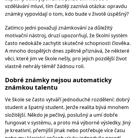
vzdělávání mluví, tím častěji zaznívá otázka: opravdu
známky vypovídají o tom, kdo bude v životě úspěšný?
Zatímco jedni považují známkování za důležitý
motivační nástroj, druzí upozorňují, že školní systém
často nedokáže zachytit skutečné schopnosti člověka.
A mnoho dospělých dnes zpětně přiznává, že některé
věci, které jim ve škole nešly, pro jejich pozdější život
vlastně nehrály téměř žádnou roli.
Dobré známky nejsou automaticky
známkou talentu
Ve škole se často vytváří jednoduché rozdělení: dobrý
student a špatný student. Jenže realita bývá mnohem
složitější. Někdo je pečlivý, poslušný a umí dobře
fungovat v systému, a proto má výborné výsledky. Jiný
je kreativní, přemýšlí jinak nebo potřebuje více času