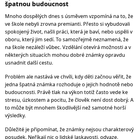
špatnou budoucnost
Mnoho dospělých dnes s úsměvem vzpomíná na to, že
ve škole nebyli zrovna premianti. Přesto si vybudovali
spokojený život, našli práci, která je baví, nebo uspěli v
oboru, který jim sedí. To samozřejmě neznamená, že
na škole nezáleží vůbec. Vzdělání otevírá možnosti a v
některých situacích mohou dobré známky opravdu
usnadnit další cestu.
Problém ale nastává ve chvíli, kdy děti začnou věřit, že
jedna špatná známka rozhoduje o jejich hodnotě nebo
budoucnosti. Právě tlak na výkon totiž často vede ke
stresu, úzkostem a pocitu, že člověk není dost dobrý. A
to může být mnohem škodlivější než samotné horší
výsledky.
Důležité je připomínat, že známky nejsou charakterový
posudek. Neříkají nic o lidské laskavosti, odvaze,