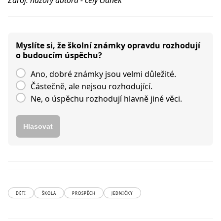
Zdroj: názory autora - celý článek
Myslíte si, že školní známky opravdu rozhodují
o budoucím úspěchu?
Ano, dobré známky jsou velmi důležité.
Částečně, ale nejsou rozhodující.
Ne, o úspěchu rozhodují hlavně jiné věci.
Hlasovat
DĚTI
ŠKOLA
PROSPĚCH
JEDNIČKY