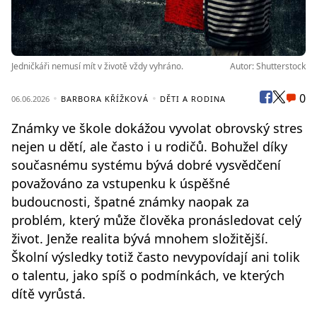
Jedničkáři nemusí mít v životě vždy vyhráno.
Autor: Shutterstock
0
06.06.2026
BARBORA KŘÍŽKOVÁ
DĚTI A RODINA
Známky ve škole dokážou vyvolat obrovský stres
nejen u dětí, ale často i u rodičů. Bohužel díky
současnému systému bývá dobré vysvědčení
považováno za vstupenku k úspěšné
budoucnosti, špatné známky naopak za
problém, který může člověka pronásledovat celý
život. Jenže realita bývá mnohem složitější.
Školní výsledky totiž často nevypovídají ani tolik
o talentu, jako spíš o podmínkách, ve kterých
dítě vyrůstá.