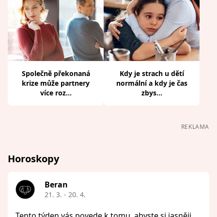
Společně překonaná
Kdy je strach u dětí
krize může partnery
normální a kdy je čas
více roz...
zbys...
REKLAMA
Horoskopy
Beran
21. 3. - 20. 4.
Tento týden vás povede k tomu, abyste si jasněji