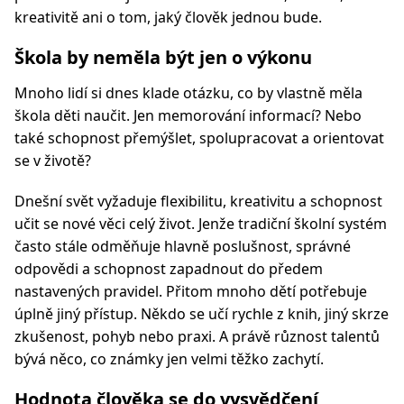
kreativitě ani o tom, jaký člověk jednou bude.
Škola by neměla být jen o výkonu
Mnoho lidí si dnes klade otázku, co by vlastně měla
škola děti naučit. Jen memorování informací? Nebo
také schopnost přemýšlet, spolupracovat a orientovat
se v životě?
Dnešní svět vyžaduje flexibilitu, kreativitu a schopnost
učit se nové věci celý život. Jenže tradiční školní systém
často stále odměňuje hlavně poslušnost, správné
odpovědi a schopnost zapadnout do předem
nastavených pravidel. Přitom mnoho dětí potřebuje
úplně jiný přístup. Někdo se učí rychle z knih, jiný skrze
zkušenost, pohyb nebo praxi. A právě různost talentů
bývá něco, co známky jen velmi těžko zachytí.
Hodnota člověka se do vysvědčení