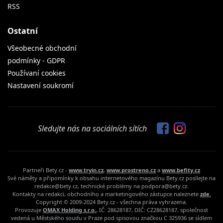
RSS
Ostatní
Všeobecné obchodní
podmínky - GDPR
Používaní cookies
Nastavení soukromí
Sledujte nás na sociálních sítích
Partneři Bety.cz -
www.tryin.cz
,
www.prostreno.cz
a
www.befity.cz
Své náměty a připomínky k obsahu internetového magazínu Bety.cz posílejte na
redakce@bety.cz, technické problémy na podpora@bety.cz.
Kontakty na redakci, obchodního a marketingového zástupce naleznete
zde.
Copyright © 2009-2024 Bety.cz - všechna práva vyhrazena.
Provozuje
OMAX Holding s.r.o.
, IČ: 28628187, DIČ: CZ28628187, společnost
vedená u Městského soudu v Praze pod spisovou značkou C 325936 se sídlem