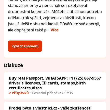
stanovili priority a nenechali se rozptylovat
drobnostmi kolem vás. Můžete cítit silnou potřebu
udělat krok vpřed, zejména v záležitosti, kterou
jste již delší dobu odkládali. Důvěřujte své energii,
ale dopřejte si také p...
Více
Vybrat znamení
Diskuze
Buy real Passport, WHATSAPP: +1 (725) 867-9567
driver's licenses, ID cards, stamps,birth
certificates,Visas
2 Příspěvků
Poslední příspěvek 17:35
Prodej bytu s vlastnici.cz - vaše zkušenosti