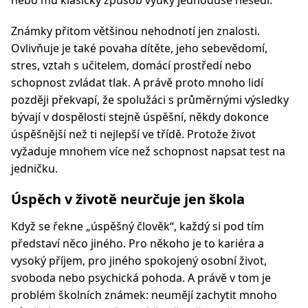
nebo mu klasický způsob výuky jednoduše nesedí.
Známky přitom většinou nehodnotí jen znalosti.
Ovlivňuje je také povaha dítěte, jeho sebevědomí,
stres, vztah s učitelem, domácí prostředí nebo
schopnost zvládat tlak. A právě proto mnoho lidí
později překvapí, že spolužáci s průměrnými výsledky
bývají v dospělosti stejně úspěšní, někdy dokonce
úspěšnější než ti nejlepší ve třídě. Protože život
vyžaduje mnohem více než schopnost napsat test na
jedničku.
Úspěch v životě neurčuje jen škola
Když se řekne „úspěšný člověk“, každý si pod tím
představí něco jiného. Pro někoho je to kariéra a
vysoký příjem, pro jiného spokojený osobní život,
svoboda nebo psychická pohoda. A právě v tom je
problém školních známek: neumějí zachytit mnoho