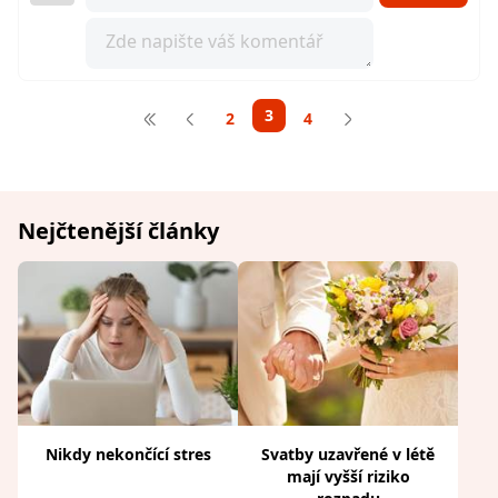
3
2
4
Nejčtenější články
Nikdy nekončící stres
Svatby uzavřené v létě
mají vyšší riziko