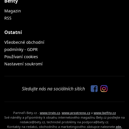
Befity
Magazin
RSS
Ostatní
Všeobecné obchodní
podmínky - GDPR
Používaní cookies
Nastavení soukromí
Sledujte nás na sociálních sítích
Partneři Bety.cz -
www.tryin.cz
,
www.prostreno.cz
a
www.befity.cz
Své náměty a připomínky k obsahu internetového magazínu Bety.cz posílejte na
redakce@bety.cz, technické problémy na podpora@bety.cz.
Kontakty na redakci, obchodního a marketingového zástupce naleznete
zde.