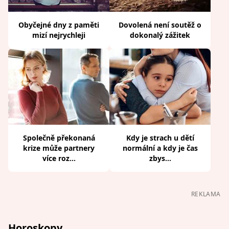
Obyčejné dny z paměti
Dovolená není soutěž o
mizí nejrychleji
dokonalý zážitek
Společně překonaná
Kdy je strach u dětí
krize může partnery
normální a kdy je čas
více roz...
zbys...
REKLAMA
Horoskopy