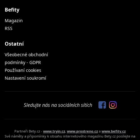
Befity
Magazin
RSS
Ostatní
Všeobecné obchodní
podmínky - GDPR
Používaní cookies
Nastavení soukromí
Sledujte nás na sociálních sítích
Partneři Bety.cz -
www.tryin.cz
,
www.prostreno.cz
a
www.befity.cz
Své náměty a připomínky k obsahu internetového magazínu Bety.cz posílejte na