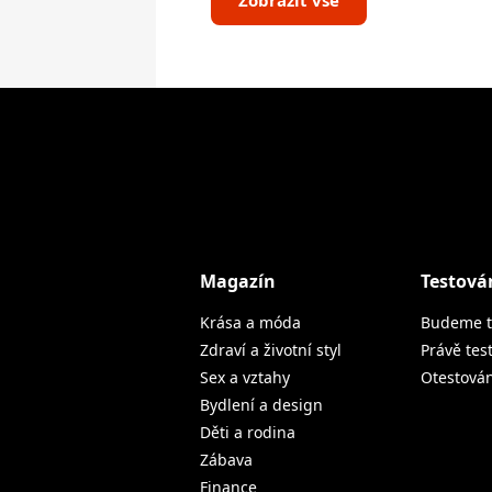
Zobrazit vše
Magazín
Testová
Krása a móda
Budeme t
Zdraví a životní styl
Právě tes
Sex a vztahy
Otestová
Bydlení a design
Děti a rodina
Zábava
Finance