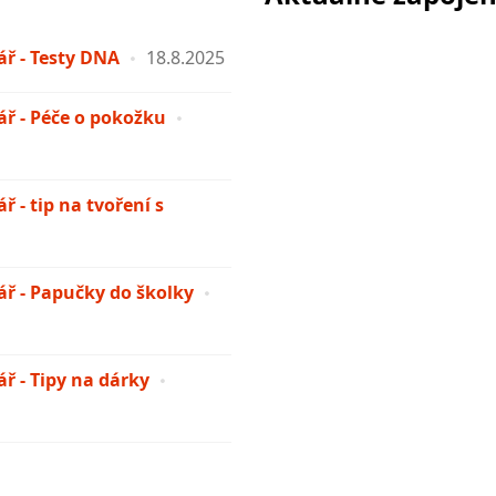
ř - Testy DNA
18.8.2025
ř - Péče o pokožku
 - tip na tvoření s
ř - Papučky do školky
ř - Tipy na dárky