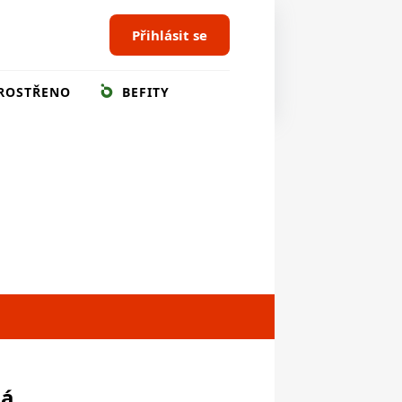
Přihlásit se
ROSTŘENO
BEFITY
ná