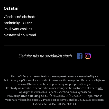
Ostatní
Všeobecné obchodní
podmínky - GDPR
Používaní cookies
Nastavení soukromí
Sledujte nás na sociálních sítích
Partneři Bety.cz -
www.tryin.cz
,
www.prostreno.cz
a
www.befity.cz
Své náměty a připomínky k obsahu internetového magazínu Bety.cz posílejte na
redakce@bety.cz, technické problémy na podpora@bety.cz.
Kontakty na redakci, obchodního a marketingového zástupce naleznete
zde.
Copyright © 2009-2024 Bety.cz - všechna práva vyhrazena.
Provozuje
OMAX Holding s.r.o.
, IČ: 28628187, DIČ: CZ28628187, společnost
vedená u Městského soudu v Praze pod spisovou značkou C 325936 se sídlem
Bucharova 1281/2, 158 00, Praha 5