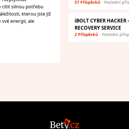
57 Příspěvků
Poslední pří
cítit silnou potřebu
ežitosti, kterou jste již
iBOLT CYBER HACKER
 své energii, ale
RECOVERY SERVICE
2 Příspěvků
Poslední přís