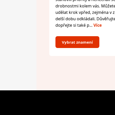
drobnostmi kolem vás. Můžete 
udělat krok vpřed, zejména v zál
delší dobu odkládali. Důvěřujte
dopřejte si také p...
Více
Vybrat znamení