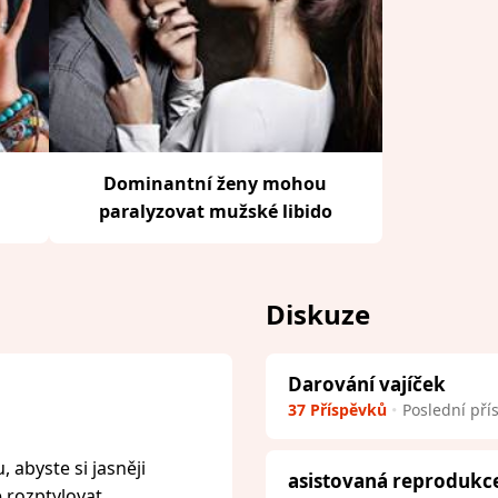
Dominantní ženy mohou
paralyzovat mužské libido
Diskuze
Darování vajíček
37 Příspěvků
Poslední pří
 abyste si jasněji
asistovaná reprodukc
e rozptylovat