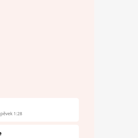
spěvek 1:28
e