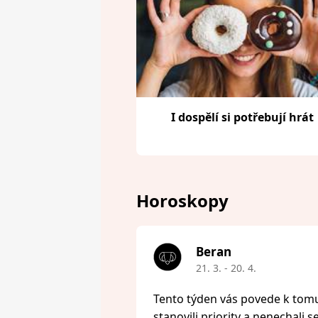
I dospělí si potřebují hrát
Horoskopy
Beran
21. 3. - 20. 4.
Tento týden vás povede k tomu,
stanovili priority a nenechali s