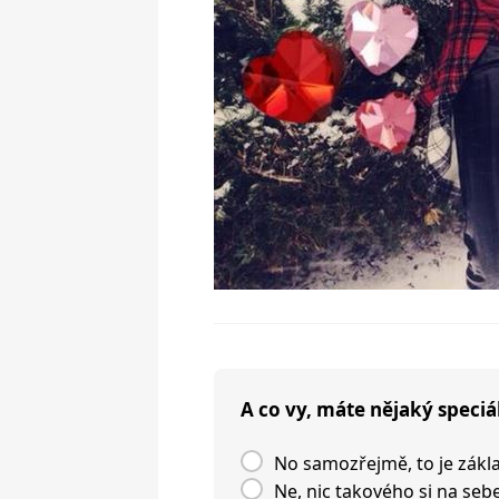
A co vy, máte nějaký speciá
No samozřejmě, to je zákl
Ne, nic takového si na seb