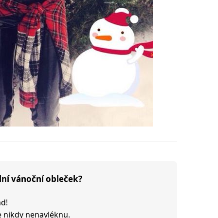
lní vánoční obleček?
ad!
e nikdy nenavléknu.