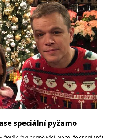
ase speciální pyžamo
člověk řekl hodně věcí, ale to, že chodí spát