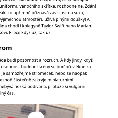
uniformu vánočního skřítka, rozhodne ne. Zdání
vák, co upřímně přiznává závislost na sexu,
výjimečnou atmosféru užívá plnými doušky! A
ráda chodí i kolegyně Taylor Swift nebo Mariah
ovi. Přece když už, tak už!
trom
da budí pozornost a rozruch. A kdy jindy, když
í osobnost hudební scény se buď převlékne za
ímž je samozřejmě stromeček, nebo se naopak
espoň částečně zakryje miniaturními
nebývá hezká podívaná, protože si vulgární
lný čas.