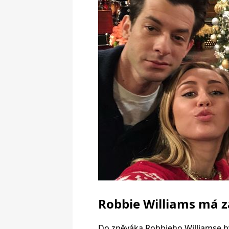
Robbie Williams má z
Do zpěváka Robbieho Williamse by 