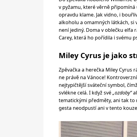
v pyžamu, které věrně připomíná 
opravdu klame. Jak vidno, i bouřli
alkoholu a omamných látkách, si 
není jediný. Doma v oblečku elfa 
Carey, která ho pořídila i svému ps
Miley Cyrus je jako s
Zpěvačka a herečka Miley Cyrus rá
ne právě na Vánoce! Kontroverzn
nejtypičtější sváteční symbol, č
svlékne celá. I když své
„ozdoby“
al
tematickými předměty, ani tak to 
gesta neodpustí ani v tento kouze