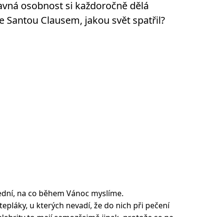
lavná osobnost si každoročně dělá
se Santou Clausem, jakou svět spatřil?
lední, na co během Vánoc myslíme.
epláky, u kterých nevadí, že do nich při pečení