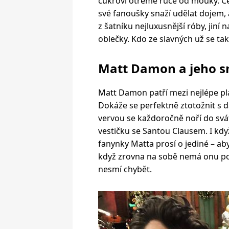
cukroví otřeme ruce od mouky. Ce
své fanoušky snaží udělat dojem, 
z šatníku nejluxusnější róby, jin
oblečky. Kdo ze slavných už se tak
Matt Damon a jeho s
Matt Damon patří mezi nejlépe pl
Dokáže se perfektně ztotožnit s d
vervou se každoročně noří do svá
vestičku se Santou Clausem. I kdy
fanynky Matta prosí o jediné – aby
když zrovna na sobě nemá onu pov
nesmí chybět.