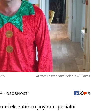
ech.
Autor: Instagram/robbiewilliams
3
VÁ
OSOBNOSTI
omeček, zatímco jiný má speciální