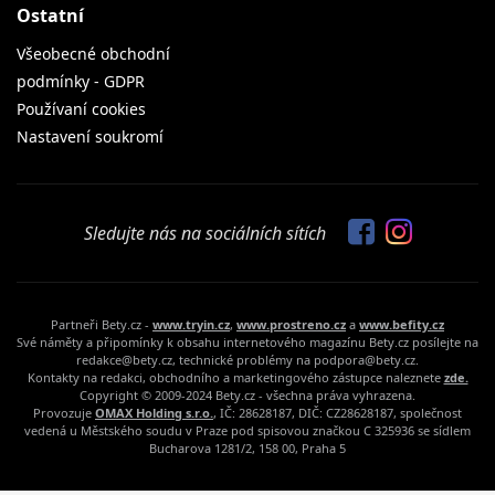
Ostatní
Všeobecné obchodní
podmínky - GDPR
Používaní cookies
Nastavení soukromí
Sledujte nás na sociálních sítích
Partneři Bety.cz -
www.tryin.cz
,
www.prostreno.cz
a
www.befity.cz
Své náměty a připomínky k obsahu internetového magazínu Bety.cz posílejte na
redakce@bety.cz, technické problémy na podpora@bety.cz.
Kontakty na redakci, obchodního a marketingového zástupce naleznete
zde.
Copyright © 2009-2024 Bety.cz - všechna práva vyhrazena.
Provozuje
OMAX Holding s.r.o.
, IČ: 28628187, DIČ: CZ28628187, společnost
vedená u Městského soudu v Praze pod spisovou značkou C 325936 se sídlem
Bucharova 1281/2, 158 00, Praha 5