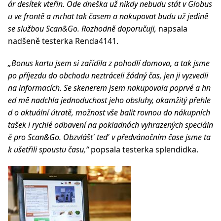
ár desítek vteřin. Ode dneška už nikdy nebudu stát v Globus
u ve frontě a mrhat tak časem a nakupovat budu už jedině
se službou Scan&Go. Rozhodně doporučuji,
napsala
nadšeně testerka Renda4141.
„Bonus kartu jsem si zařídila z pohodlí domova, a tak jsme
po příjezdu do obchodu neztráceli žádný čas, jen ji vyzvedli
na informacích. Se skenerem jsem nakupovala poprvé a hn
ed mě nadchla jednoduchost jeho obsluhy, okamžitý přehle
d o aktuální útratě, možnost vše balit rovnou do nákupních
tašek i rychlé odbavení na pokladnách vyhrazených speciáln
ě pro Scan&Go. Obzvlášt' ted' v předvánočním čase jsme ta
k ušetřili spoustu času,
“
popsala testerka splendidka.