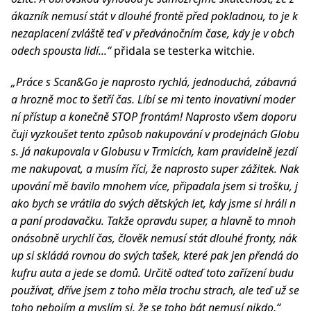
ákazník nemusí stát v dlouhé frontě před pokladnou, to je k
nezaplacení zvláště teď v předvánočním čase, kdy je v obch
odech spousta lidí...
“
přidala se testerka witchie.
„Práce s Scan&Go je naprosto rychlá, jednoduchá, zábavná
a hrozně moc to šetří čas. Líbí se mi tento inovativní moder
ní přístup a konečně STOP frontám! Naprosto všem doporu
čuji vyzkoušet tento způsob nakupování v prodejnách Globu
s. Já nakupovala v Globusu v Trmicích, kam pravidelně jezdí
me nakupovat, a musím říci, že naprosto super zážitek. Nak
upování mě bavilo mnohem více, připadala jsem si trošku, j
ako bych se vrátila do svých dětských let, kdy jsme si hráli n
a paní prodavačku. Takže opravdu super, a hlavně to mnoh
onásobně urychlí čas, člověk nemusí stát dlouhé fronty, nák
up si skládá rovnou do svých tašek, které pak jen přendá do
kufru auta a jede se domů. Určitě odteď toto zařízení budu
používat, dříve jsem z toho měla trochu strach, ale teď už se
toho nebojím a myslím si, že se toho bát nemusí nikdo,“