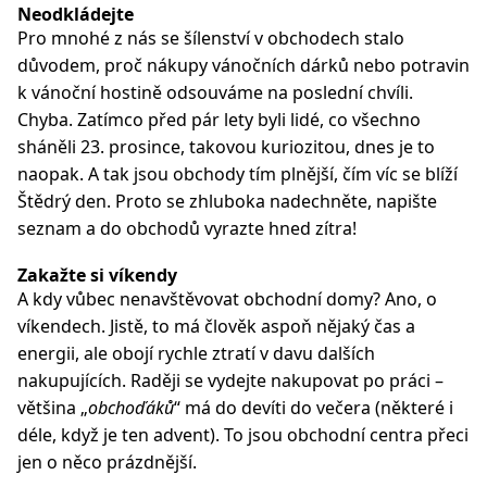
Neodkládejte
Pro mnohé z nás se šílenství v obchodech stalo
důvodem, proč nákupy vánočních dárků nebo potravin
k vánoční hostině odsouváme na poslední chvíli.
Chyba. Zatímco před pár lety byli lidé, co všechno
sháněli 23. prosince, takovou kuriozitou, dnes je to
naopak. A tak jsou obchody tím plnější, čím víc se blíží
Štědrý den. Proto se zhluboka nadechněte, napište
seznam a do obchodů vyrazte hned zítra!
Zakažte si víkendy
A kdy vůbec nenavštěvovat obchodní domy? Ano, o
víkendech. Jistě, to má člověk aspoň nějaký čas a
energii, ale obojí rychle ztratí v davu dalších
nakupujících. Raději se vydejte nakupovat po práci –
většina „
obchoďáků
“ má do devíti do večera (některé i
déle, když je ten advent). To jsou obchodní centra přeci
jen o něco prázdnější.