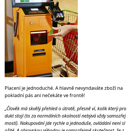
Placení je jednoduché. A hlavně nevyndaváte zboží na
pokladní pás ani nečekáte ve frontě!
„Člověk má skvělý přehled o útratě, přesně ví, kolik který pro
dukt stojí (to za normálních okolností nebývá vždy samozřej
mostí). Nakupování jde rychle a jednoduše, ovládání není sl
ožité. A obrovskou výhodou je samozřejmě skutečnost, že z