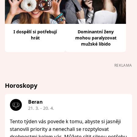
I dospělí si potřebují
Dominantní ženy
hrát
mohou paralyzovat
mužské libido
REKLAMA
Horoskopy
Beran
21. 3. - 20. 4.
Tento týden vás povede k tomu, abyste si jasněji
stanovili priority a nenechali se rozptylovat
drobnostmi kolem vás. Můžete cítit silnou potřebu