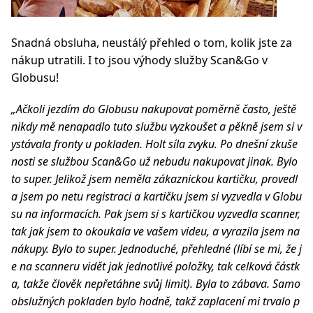
Snadná obsluha, neustálý přehled o tom, kolik jste za
nákup utratili. I to jsou výhody služby Scan&Go v
Globusu!
„
Ačkoli jezdím do Globusu nakupovat poměrně často, ještě
nikdy mě nenapadlo tuto službu vyzkoušet a pěkně jsem si v
ystávala fronty u pokladen. Holt síla zvyku. Po dnešní zkuše
nosti se službou Scan&Go už nebudu nakupovat jinak. Bylo
to super. Jelikož jsem neměla zákaznickou kartičku, provedl
a jsem po netu registraci a kartičku jsem si vyzvedla v Globu
su na informacích. Pak jsem si s kartičkou vyzvedla scanner,
tak jak jsem to okoukala ve vašem videu, a vyrazila jsem na
nákupy. Bylo to super. Jednoduché, přehledné (líbí se mi, že j
e na scanneru vidět jak jednotlivé položky, tak celková částk
a, takže člověk nepřetáhne svůj limit). Byla to zábava. Samo
obslužných pokladen bylo hodně, takž zaplacení mi trvalo p