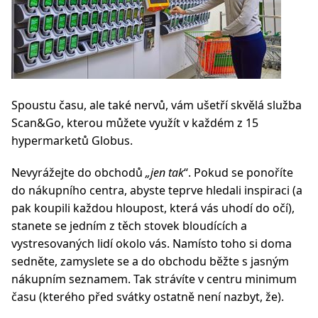
Spoustu času, ale také nervů, vám ušetří skvělá služba
Scan&Go, kterou můžete využít v každém z 15
hypermarketů Globus.
Nevyrážejte do obchodů
„jen tak
“. Pokud se ponoříte
do nákupního centra, abyste teprve hledali inspiraci (a
pak koupili každou hloupost, která vás uhodí do očí),
stanete se jedním z těch stovek bloudících a
vystresovaných lidí okolo vás. Namísto toho si doma
sedněte, zamyslete se a do obchodu běžte s jasným
nákupním seznamem. Tak strávíte v centru minimum
času (kterého před svátky ostatně není nazbyt, že).