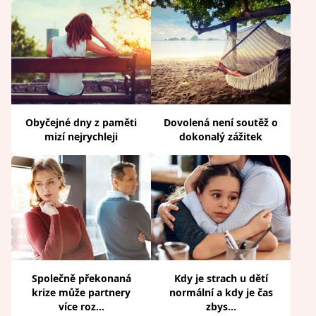
Obyčejné dny z paměti
Dovolená není soutěž o
mizí nejrychleji
dokonalý zážitek
Společně překonaná
Kdy je strach u dětí
krize může partnery
normální a kdy je čas
více roz...
zbys...