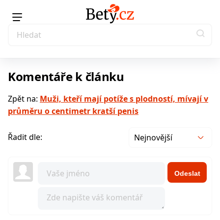
Komentáře k článku
Zpět na:
Muži, kteří mají potíže s plodností, mívají v
průměru o centimetr kratší penis
Řadit dle:
Nejnovější
Odeslat