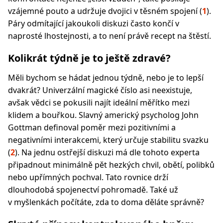
vzájemné pouto a udržuje dvojici v těsném spojení (
1
).
Páry odmítající jakoukoli diskuzi často končí v
naprosté lhostejnosti, a to není právě recept na štěstí.
Kolikrát týdně je to ještě zdravé?
Měli bychom se hádat jednou týdně, nebo je to lepší
dvakrát? Univerzální magické číslo asi neexistuje,
avšak vědci se pokusili najít ideální měřítko mezi
klidem a bouřkou. Slavný americký psycholog John
Gottman definoval poměr mezi pozitivními a
negativními interakcemi, který určuje stabilitu svazku
(
2
). Na jednu ostřejší diskuzi má dle tohoto experta
připadnout minimálně pět hezkých chvil, obětí, polibků
nebo upřímných pochval. Tato rovnice drží
dlouhodobá spojenectví pohromadě. Také už
v myšlenkách počítáte, zda to doma děláte správně?