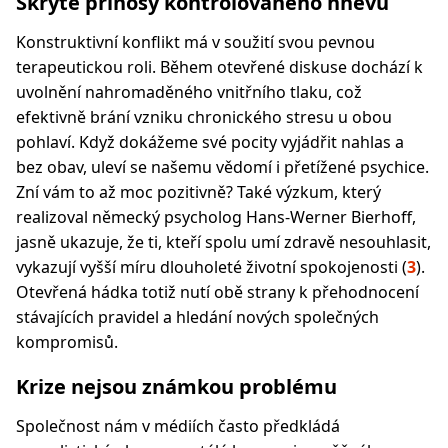
Skryté přínosy kontrolovaného hněvu
Konstruktivní konflikt má v soužití svou pevnou
terapeutickou roli. Během otevřené diskuse dochází k
uvolnění nahromaděného vnitřního tlaku, což
efektivně brání vzniku chronického stresu u obou
pohlaví. Když dokážeme své pocity vyjádřit nahlas a
bez obav, uleví se našemu vědomí i přetížené psychice.
Zní vám to až moc pozitivně? Také výzkum, který
realizoval německý psycholog Hans-Werner Bierhoff,
jasně ukazuje, že ti, kteří spolu umí zdravě nesouhlasit,
vykazují vyšší míru dlouholeté životní spokojenosti (
3
).
Otevřená hádka totiž nutí obě strany k přehodnocení
stávajících pravidel a hledání nových společných
kompromisů.
Krize nejsou známkou problému
Společnost nám v médiích často předkládá