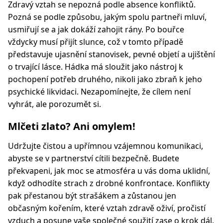
Zdravý vztah se nepozná podle absence konfliktů.
Pozná se podle způsobu, jakým spolu partneři mluví,
usmiřují se a jak dokáží zahojit rány. Po bouřce
vždycky musí přijít slunce, což v tomto případě
představuje ujasnění stanovisek, pevné objetí a ujištění
o trvající lásce. Hádka má sloužit jako nástroj k
pochopení potřeb druhého, nikoli jako zbraň k jeho
psychické likvidaci. Nezapomínejte, že cílem není
vyhrát, ale porozumět si.
Mlčeti zlato? Ani omylem!
Udržujte čistou a upřímnou vzájemnou komunikaci,
abyste se v partnerství cítili bezpečně. Budete
překvapeni, jak moc se atmosféra u vás doma uklidní,
když odhodíte strach z drobné konfrontace. Konflikty
pak přestanou být strašákem a zůstanou jen
občasným kořením, které vztah zdravě oživí, pročistí
vzduch a posune vaše společné soužití zase o krok dál.