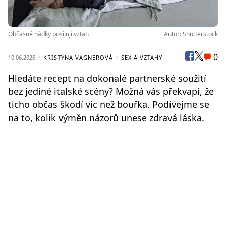
Občasné hádky posilují vztah
Autor: Shutterstock
0
10.06.2026
KRISTÝNA VÁGNEROVÁ
SEX A VZTAHY
Hledáte recept na dokonalé partnerské soužití
bez jediné italské scény? Možná vás překvapí, že
ticho občas škodí víc než bouřka. Podívejme se
na to, kolik výměn názorů unese zdravá láska.