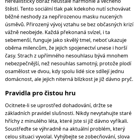
nerealistický obraz neustálé harmonie a věčného
štěstí. Tento sociální tlak pak kdekoho nutí schovávat
běžné neshody za nepřirozenou masku nucených
úsměvů. Přirozený vývoj vztahu se bez občasných krizí
vážně neobejde. Každá překonaná svízel, i ta
sebemenší, funguje jako skvělý tmel, neboť ukazuje
oběma milencům, že jejich spojenectví unese i horší
časy. Strach z upřímného nesouhlasu bývá mnohem
nebezpečnější, než nesouhlas samotný, protože plodí
osamělost ve dvou, kdy spolu lidé sice sdílejí jednu
domácnost, ale jejich niterná blízkost je již dávno pryč.
Pravidla pro čistou hru
Ocitnete-li se uprostřed dohadování, držte se
základních pravidel slušnosti. Nikdy nevytahujte staré
hříchy z minulého léta, které jste si již dávno vyříkali.
Soustřeďte se výhradně na aktuální problém, který
celou situaci vyvolal. Vyhýbejte se zobecňování, slova