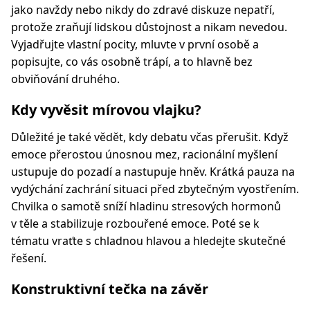
jako navždy nebo nikdy do zdravé diskuze nepatří,
protože zraňují lidskou důstojnost a nikam nevedou.
Vyjadřujte vlastní pocity, mluvte v první osobě a
popisujte, co vás osobně trápí, a to hlavně bez
obviňování druhého.
Kdy vyvěsit mírovou vlajku?
Důležité je také vědět, kdy debatu včas přerušit. Když
emoce přerostou únosnou mez, racionální myšlení
ustupuje do pozadí a nastupuje hněv. Krátká pauza na
vydýchání zachrání situaci před zbytečným vyostřením.
Chvilka o samotě sníží hladinu stresových hormonů
v těle a stabilizuje rozbouřené emoce. Poté se k
tématu vraťte s chladnou hlavou a hledejte skutečné
řešení.
Konstruktivní tečka na závěr