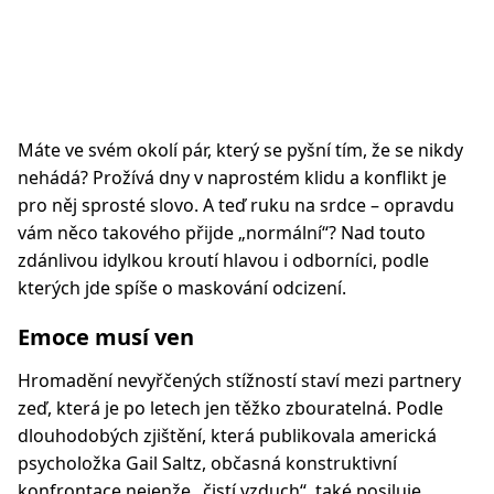
Máte ve svém okolí pár, který se pyšní tím, že se nikdy
nehádá? Prožívá dny v naprostém klidu a konflikt je
pro něj sprosté slovo. A teď ruku na srdce – opravdu
vám něco takového přijde „normální“? Nad touto
zdánlivou idylkou kroutí hlavou i odborníci, podle
kterých jde spíše o maskování odcizení.
Emoce musí ven
Hromadění nevyřčených stížností staví mezi partnery
zeď, která je po letech jen těžko zbouratelná. Podle
dlouhodobých zjištění, která publikovala americká
psycholožka Gail Saltz, občasná konstruktivní
konfrontace nejenže „čistí vzduch“, také posiluje