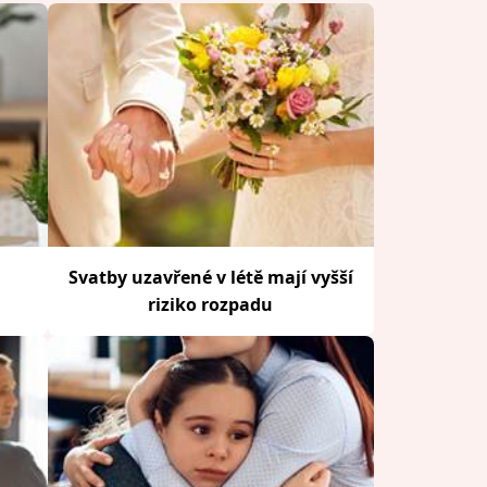
Svatby uzavřené v létě mají vyšší
riziko rozpadu