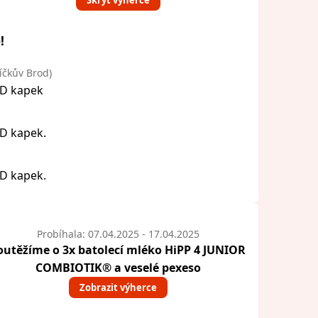
Skrýt výherce
!
íčkův Brod)
BD kapek
BD kapek.
BD kapek.
Probíhala: 07.04.2025 - 17.04.2025
outěžíme o 3x batolecí mléko HiPP 4 JUNIOR
COMBIOTIK® a veselé pexeso
Zobrazit výherce