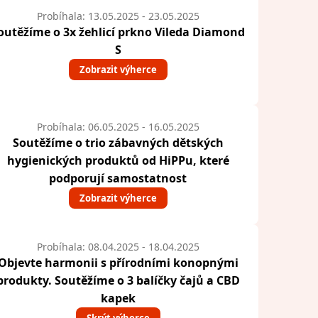
Probíhala: 13.05.2025 - 23.05.2025
outěžíme o 3x žehlicí prkno Vileda Diamond
S
Zobrazit výherce
Probíhala: 06.05.2025 - 16.05.2025
Soutěžíme o trio zábavných dětských
hygienických produktů od HiPPu, které
podporují samostatnost
Zobrazit výherce
Probíhala: 08.04.2025 - 18.04.2025
Objevte harmonii s přírodními konopnými
produkty. Soutěžíme o 3 balíčky čajů a CBD
kapek