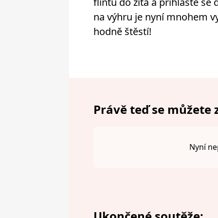
flintu do žita a přihlaste s
na výhru je nyní mnohem v
hodně štěstí!
Právě teď se můžete z
Nyní ne
Ukončené soutěže: