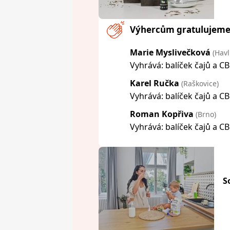
Výhercům gratulujeme
Marie Myslivečková
(Havl
Vyhrává:
balíček čajů a C
Karel Ručka
(Raškovice)
Vyhrává:
balíček čajů a C
Roman Kopřiva
(Brno)
Vyhrává:
balíček čajů a C
S