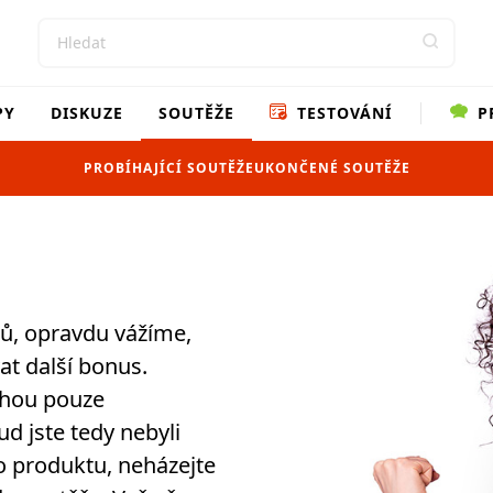
PY
DISKUZE
SOUTĚŽE
TESTOVÁNÍ
P
PROBÍHAJÍCÍ SOUTĚŽE
UKONČENÉ SOUTĚŽE
erů, opravdu vážíme,
at další bonus.
ohou pouze
ud jste tedy nebyli
o produktu, neházejte