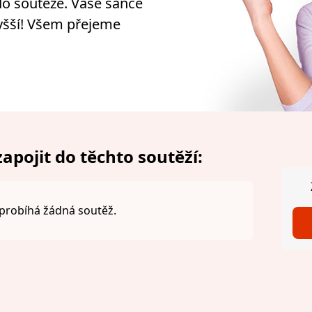
e do soutěže. Vaše šance
yšší! Všem přejeme
apojit do těchto soutěží:
probíhá žádná soutěž.