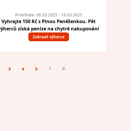
Probíhala: 06.03.2025 - 16.03.2025
Vyhrajte 150 Kč s Plnou Peněženkou. Pět
výherců získá peníze na chytré nakupování
Zobrazit výherce
3
4
5