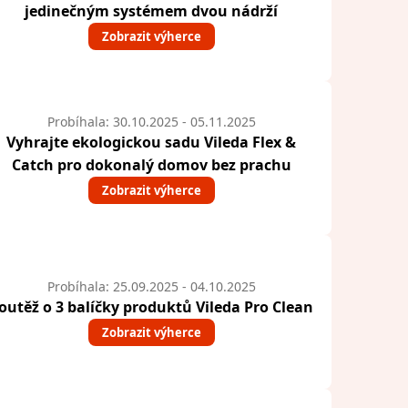
jedinečným systémem dvou nádrží
Zobrazit výherce
Probíhala: 30.10.2025 - 05.11.2025
Vyhrajte ekologickou sadu Vileda Flex &
Catch pro dokonalý domov bez prachu
Zobrazit výherce
Probíhala: 25.09.2025 - 04.10.2025
outěž o 3 balíčky produktů Vileda Pro Clean
Zobrazit výherce