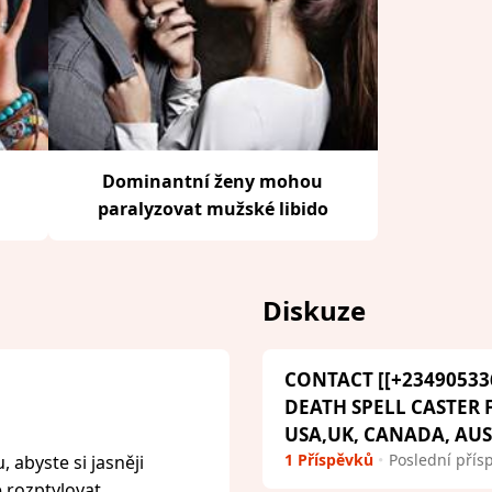
Dominantní ženy mohou
paralyzovat mužské libido
Diskuze
CONTACT [[+23490533
DEATH SPELL CASTER
USA,UK, CANADA, AU
1 Příspěvků
Poslední přís
 abyste si jasněji
e rozptylovat