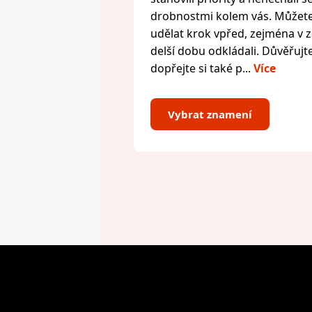
drobnostmi kolem vás. Můžete 
udělat krok vpřed, zejména v zál
delší dobu odkládali. Důvěřujte
dopřejte si také p...
Více
Vybrat znamení