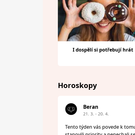
I dospělí si potřebují hrát
Horoskopy
Beran
21. 3. - 20. 4.
Tento týden vás povede k tomu,
stanovili priority a nenechali s