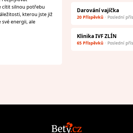
cítit silnou potřebu
Darování vajíčka
ežitosti, kterou jste již
20 Příspěvků
Poslední pří
 své energii, ale
Klinika IVF ZLÍN
65 Příspěvků
Poslední pří