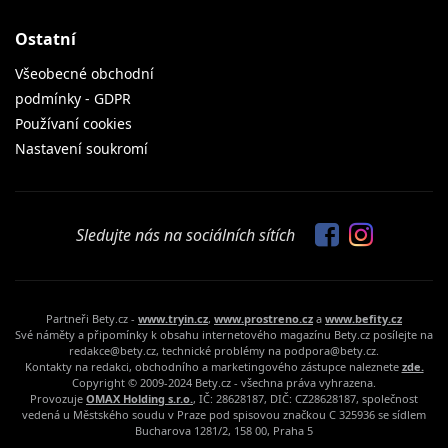
Ostatní
Všeobecné obchodní
podmínky - GDPR
Používaní cookies
Nastavení soukromí
Sledujte nás na sociálních sítích
Partneři Bety.cz -
www.tryin.cz
,
www.prostreno.cz
a
www.befity.cz
Své náměty a připomínky k obsahu internetového magazínu Bety.cz posílejte na
redakce@bety.cz, technické problémy na podpora@bety.cz.
Kontakty na redakci, obchodního a marketingového zástupce naleznete
zde.
Copyright © 2009-2024 Bety.cz - všechna práva vyhrazena.
Provozuje
OMAX Holding s.r.o.
, IČ: 28628187, DIČ: CZ28628187, společnost
vedená u Městského soudu v Praze pod spisovou značkou C 325936 se sídlem
Bucharova 1281/2, 158 00, Praha 5