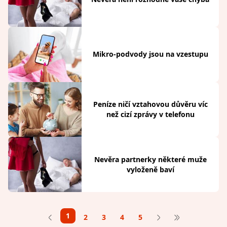
Mikro-podvody jsou na vzestupu
Peníze ničí vztahovou důvěru víc
než cizí zprávy v telefonu
Nevěra partnerky některé muže
vyloženě baví
1
2
3
4
5