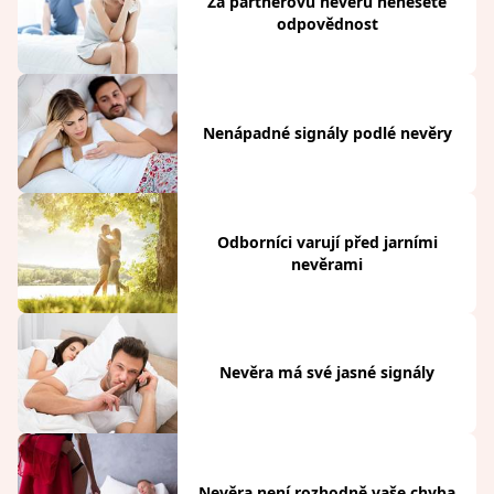
Za partnerovu nevěru nenesete
odpovědnost
Nenápadné signály podlé nevěry
Odborníci varují před jarními
nevěrami
Nevěra má své jasné signály
Nevěra není rozhodně vaše chyba