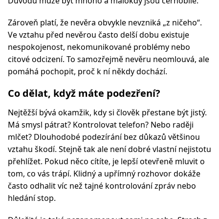
Důvodů může být mnoho a málokdy jsou černobílé.
Zároveň platí, že nevěra obvykle nevzniká „z ničeho“.
Ve vztahu před nevěrou často delší dobu existuje
nespokojenost, nekomunikované problémy nebo
citové odcizení. To samozřejmě nevěru neomlouvá, ale
pomáhá pochopit, proč k ní někdy dochází.
Co dělat, když máte podezření?
Nejtěžší bývá okamžik, kdy si člověk přestane být jistý.
Má smysl pátrat? Kontrolovat telefon? Nebo raději
mlčet? Dlouhodobé podezírání bez důkazů většinou
vztahu škodí. Stejně tak ale není dobré vlastní nejistotu
přehlížet. Pokud něco cítíte, je lepší otevřeně mluvit o
tom, co vás trápí. Klidný a upřímný rozhovor dokáže
často odhalit víc než tajné kontrolování zpráv nebo
hledání stop.