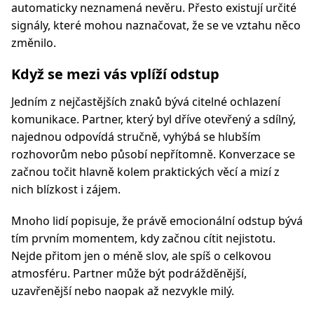
automaticky neznamená nevěru. Přesto existují určité
signály, které mohou naznačovat, že se ve vztahu něco
změnilo.
Když se mezi vás vplíží odstup
Jedním z nejčastějších znaků bývá citelné ochlazení
komunikace. Partner, který byl dříve otevřený a sdílný,
najednou odpovídá stručně, vyhýbá se hlubším
rozhovorům nebo působí nepřítomně. Konverzace se
začnou točit hlavně kolem praktických věcí a mizí z
nich blízkost i zájem.
Mnoho lidí popisuje, že právě emocionální odstup bývá
tím prvním momentem, kdy začnou cítit nejistotu.
Nejde přitom jen o méně slov, ale spíš o celkovou
atmosféru. Partner může být podrážděnější,
uzavřenější nebo naopak až nezvykle milý.