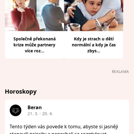
Společně překonaná
Kdy je strach u dětí
krize může partnery
normální a kdy je čas
více roz...
zbys...
REKLAMA
Horoskopy
Beran
21. 3. - 20. 4.
Tento týden vás povede k tomu, abyste si jasněji
stanovili priority a nenechali se rozptylovat