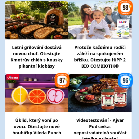
Letní grilování dostává
Protože každému rodiči
novou chuť. Otestujte
záleží na spokojeném
Kmotrův chléb s kousky
bříšku. Otestujte HiPP 2
pikantní klobásy
BIO COMBIOTIK®
Úklid, který voní po
Videotestování - Ajvar
ovoci. Otestujte nové
Podravka:
houbičky Vileda Punch
nepostradatelná součást
letního grilování