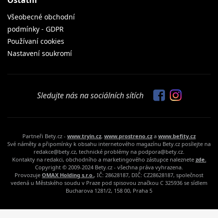
Všeobecné obchodní
podmínky - GDPR
Používaní cookies
Nastavení soukromí
Sledujte nás na sociálních sítích
Partneři Bety.cz -
www.tryin.cz
,
www.prostreno.cz
a
www.befity.cz
Své náměty a připomínky k obsahu internetového magazínu Bety.cz posílejte na
redakce@bety.cz, technické problémy na podpora@bety.cz.
Kontakty na redakci, obchodního a marketingového zástupce naleznete
zde.
Copyright © 2009-2024 Bety.cz - všechna práva vyhrazena.
Provozuje
OMAX Holding s.r.o.
, IČ: 28628187, DIČ: CZ28628187, společnost
vedená u Městského soudu v Praze pod spisovou značkou C 325936 se sídlem
Bucharova 1281/2, 158 00, Praha 5