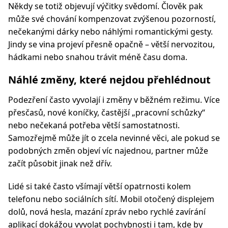
Někdy se totiž objevují výčitky svědomí. Člověk pak
může své chování kompenzovat zvýšenou pozorností,
nečekanými dárky nebo náhlými romantickými gesty.
Jindy se vina projeví přesně opačně – větší nervozitou,
hádkami nebo snahou trávit méně času doma.
Náhlé změny, které nejdou přehlédnout
Podezření často vyvolají i změny v běžném režimu. Více
přesčasů, nové koníčky, častější „pracovní schůzky“
nebo nečekaná potřeba větší samostatnosti.
Samozřejmě může jít o zcela nevinné věci, ale pokud se
podobných změn objeví víc najednou, partner může
začít působit jinak než dřív.
Lidé si také často všímají větší opatrnosti kolem
telefonu nebo sociálních sítí. Mobil otočený displejem
dolů, nová hesla, mazání zpráv nebo rychlé zavírání
aplikací dokážou vyvolat pochybnosti i tam, kde by