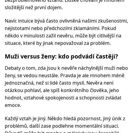
bezproblémového vztahu. Lidské chování je mnohem
složitější než první dojem.
Navíc intuice bývá často ovlivněná našimi zkušenostmi,
nejistotami nebo předchozími zklamáními. Pokud
někdo v minulosti zažil nevěru, může být citlivější na
situace, které by jinak nepovažoval za problém.
Muži versus ženy: kdo podvádí častěji?
Debaty o tom, zda jsou k nevěře náchylnější muži nebo
ženy, se vedou neustále. Pravda je ale mnohem méně
jednoznačná, než si lidé často myslí. Nevěra není
otázkou pohlaví, ale spíš konkrétního člověka, jeho
hodnot, vztahové spokojenosti a schopnosti zvládat
emoce.
Každý vztah je jiný. Někdo hledá pozornost, jiný únik z
problémů, další zase podlehne momentální situaci.