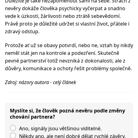
Důležité je také nezapomenout sami na sebe. Strach z
nevěry dokáže člověka psychicky vyčerpat a snadno
vede k úzkosti, žárlivosti nebo ztrátě sebevědomí.
Právě proto je důležité udržet si vlastní život, přátele i
zdravý odstup.
Protože ať už se obavy potvrdí, nebo ne, vztah by nikdy
neměl stát jen na kontrole a podezření. Skutečně
pevné partnerství totiž nevzniká z dokonalosti, ale z
důvěry, komunikace a ochoty řešit problémy společně.
Zdroj: názory autora - celý článek
Myslíte si, že člověk pozná nevěru podle změny
chování partnera?
Ano, signály jsou většinou viditelné.
Někdy ano, ale není dobré dělat rychlé závěry.