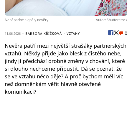
Nenápadné signály nevěry
Autor: Shutterstock
0
11.06.2026
BARBORA KŘÍŽKOVÁ
VZTAHY
Nevěra patří mezi největší strašáky partnerských
vztahů. Někdy přijde jako blesk z čistého nebe,
jindy jí předchází drobné změny v chování, které
si dlouho nechceme připustit. Dá se poznat, že
se ve vztahu něco děje? A proč bychom měli víc
než domněnkám věřit hlavně otevřené
komunikaci?