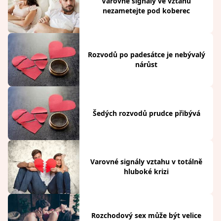
Varovné signály ve vztahu
nezametejte pod koberec
Rozvodů po padesátce je nebývalý
nárůst
Šedých rozvodů prudce přibývá
Varovné signály vztahu v totálně
hluboké krizi
Rozchodový sex může být velice