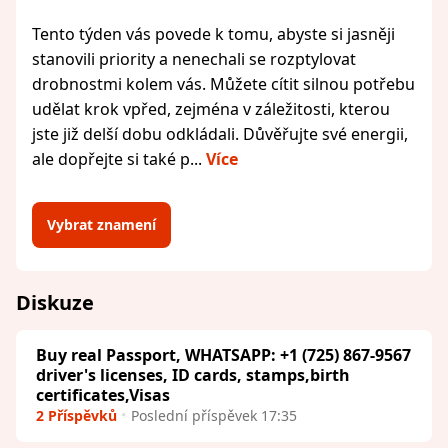
Tento týden vás povede k tomu, abyste si jasněji
stanovili priority a nenechali se rozptylovat
drobnostmi kolem vás. Můžete cítit silnou potřebu
udělat krok vpřed, zejména v záležitosti, kterou
jste již delší dobu odkládali. Důvěřujte své energii,
ale dopřejte si také p...
Více
Vybrat znamení
Diskuze
Buy real Passport, WHATSAPP: +1 (725) 867-9567
driver's licenses, ID cards, stamps,birth
certificates,Visas
2 Příspěvků
Poslední příspěvek 17:35