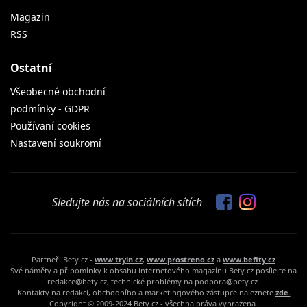
Magazin
RSS
Ostatní
Všeobecné obchodní
podmínky - GDPR
Používaní cookies
Nastavení soukromí
Sledujte nás na sociálních sítích
Partneři Bety.cz -
www.tryin.cz
,
www.prostreno.cz
a
www.befity.cz
Své náměty a připomínky k obsahu internetového magazínu Bety.cz posílejte na
redakce@bety.cz, technické problémy na podpora@bety.cz.
Kontakty na redakci, obchodního a marketingového zástupce naleznete
zde.
Copyright © 2009-2024 Bety.cz - všechna práva vyhrazena.