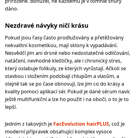
přirozené. Bohužel, ne každému je v tomhle shůry
dáno.
Nezdravé návyky ničí krásu
Pokud jsou řasy často prodlužovány a přetěžovány
nekvalitní kosmetikou, mají sklony k vypadávání.
Nesvědčí jim ani drsné nebo nedostatečné odličování,
natáčení, nevhodné kleštičky, ale i chronický stres,
který oslabuje folikuly, ze kterých vyrůstají. Ačkoli se
stavbou i složením podobají chlupům a vlasům, a
stejně tak se po čase obnovují, lze jim co do krásy a
kvality pomoci aplikací sér. Pokud je dané sérum navíc
ještě multifunkční a lze ho použít i na obočí, o to je to
lepší.
Jedním z takových je
FacEvolution hairPLUS
, což je
moderní přípravek obsahující komplex vysoce