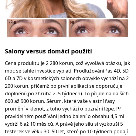
Salony versus domácí použití
Cena produktu je 2 280 korun, což vyvolává otázku, jak
moc se tahle investice vyplatí. Prodlužování řas 4D, 5D,
6D a 7D v kosmetických salonech obvykle vychází na 2
200 korun, přičemž po první aplikaci se doporučuje
doplnění (po zhruba 2–5 týdnech). To přijde na dalších
600 až 900 korun. Sérum, které vaše vlastní řasy
promění v klenot, z toho vychází o poznání lépe. Při
pravidelném používání jedno balení o obsahu 4,5 ml
vydrží 6 až 10 měsíců. A právě jeho sílu si vyzkouší 5
testerek ve věku 30–50 let, které po 10 týdnech podají