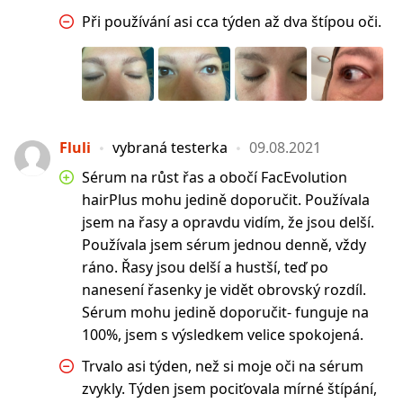
Při používání asi cca týden až dva štípou oči.
Fluli
vybraná testerka
09.08.2021
Sérum na růst řas a obočí FacEvolution
hairPlus mohu jedině doporučit. Používala
jsem na řasy a opravdu vidím, že jsou delší.
Používala jsem sérum jednou denně, vždy
ráno. Řasy jsou delší a hustší, teď po
nanesení řasenky je vidět obrovský rozdíl.
Sérum mohu jedině doporučit- funguje na
100%, jsem s výsledkem velice spokojená.
Trvalo asi týden, než si moje oči na sérum
zvykly. Týden jsem pociťovala mírné štípání,