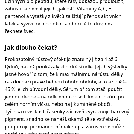
účinných bio peptidů, které řasy dokážou prodloužit,
zahustit a zlepšit jejich „jakost“. Vitaminy A, C, E,
pantenol a výtažky z květů zajišťují přenos aktivních
látek a výživu očního okolí a obočí. A to dřív, než
řeknete švec.
Jak dlouho čekat?
Prokazatelný růstový efekt je znatelný již za 4 až 6
týdnů, na což poukázaly klinické studie. Jejich výsledky
jasně hovoří o tom, že k maximálnímu nárůstu délky
řas dochází právě během tohoto období, a to až o 40–
45 % jejich původní délky. Sérum přitom stačí použít
jednou denně – na odlíčenou oblast, ke kořínkům po
celém horním víčku, nebo na již zmíněné obočí.
Tyčinka o velikosti řasenky zároveň zvýrazňuje barevný
pigment, snadno se nanáší, okamžitě se vstřebává,
podporuje permanentní make-up a zároveň se může