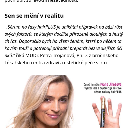
pochlubit zdravotní nezávadností.
Sen se mění v realitu
„Sérum na řasy hairPLUS je unikátní přípravek na bázi růst
ových faktorů, se kterým docílíte přirozeně dlouhých a hustý
ch řas. Doporučila bych ho všem ženám, které po něčem ta
kovém touží a potřebují přírodní preparát bez vedlejších úči
nků,“
říká MUDr. Petra Trojanová, Ph.D. z brněnského
Lékařského centra zdraví a estetické péče s. r. o.