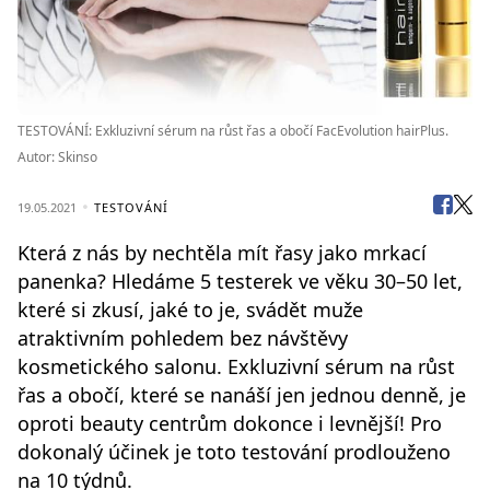
TESTOVÁNÍ: Exkluzivní sérum na růst řas a obočí FacEvolution hairPlus.
Autor: Skinso
19.05.2021
TESTOVÁNÍ
Která z nás by nechtěla mít řasy jako mrkací
panenka? Hledáme 5 testerek ve věku 30–50 let,
které si zkusí, jaké to je, svádět muže
atraktivním pohledem bez návštěvy
kosmetického salonu. Exkluzivní sérum na růst
řas a obočí, které se nanáší jen jednou denně, je
oproti beauty centrům dokonce i levnější! Pro
dokonalý účinek je toto testování prodlouženo
na 10 týdnů.