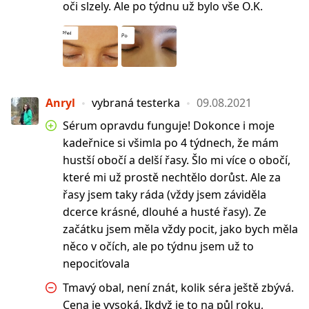
oči slzely. Ale po týdnu už bylo vše O.K.
Anryl
vybraná testerka
09.08.2021
Sérum opravdu funguje! Dokonce i moje
kadeřnice si všimla po 4 týdnech, že mám
hustší obočí a delší řasy. Šlo mi více o obočí,
které mi už prostě nechtělo dorůst. Ale za
řasy jsem taky ráda (vždy jsem záviděla
dcerce krásné, dlouhé a husté řasy). Ze
začátku jsem měla vždy pocit, jako bych měla
něco v očích, ale po týdnu jsem už to
nepociťovala
Tmavý obal, není znát, kolik séra ještě zbývá.
Cena je vysoká. Ikdyž je to na půl roku,