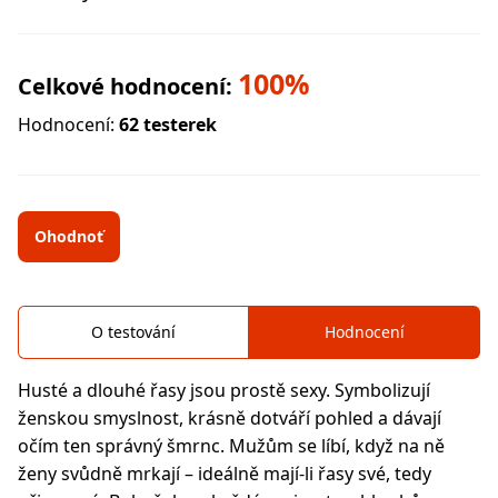
100%
Celkové hodnocení:
Hodnocení:
62 testerek
Ohodnoť
O testování
Hodnocení
Husté a dlouhé řasy jsou prostě sexy. Symbolizují
ženskou smyslnost, krásně dotváří pohled a dávají
očím ten správný šmrnc. Mužům se líbí, když na ně
ženy svůdně mrkají – ideálně mají-li řasy své, tedy