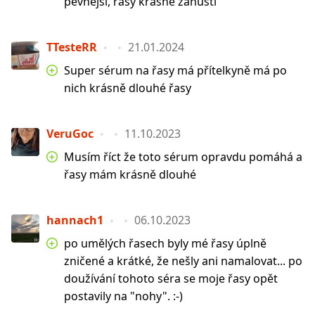
pevnější, řasy krásně zahustí
TTesteRR
21.01.2024
Super sérum na řasy má přítelkyně má po
nich krásně dlouhé řasy
VeruGoc
11.10.2023
Musím říct že toto sérum opravdu pomáhá a
řasy mám krásně dlouhé
hannach1
06.10.2023
po umělých řasech byly mé řasy úplně
zničené a krátké, že nešly ani namalovat... po
doužívání tohoto séra se moje řasy opět
postavily na "nohy". :-)