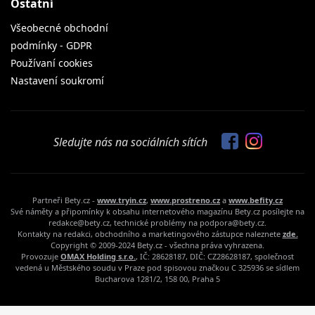
Ostatní
Všeobecné obchodní
podmínky - GDPR
Používaní cookies
Nastavení soukromí
Sledujte nás na sociálních sítích
Partneři Bety.cz -
www.tryin.cz
,
www.prostreno.cz
a
www.befity.cz
Své náměty a připomínky k obsahu internetového magazínu Bety.cz posílejte na
redakce@bety.cz, technické problémy na podpora@bety.cz.
Kontakty na redakci, obchodního a marketingového zástupce naleznete
zde.
Copyright © 2009-2024 Bety.cz - všechna práva vyhrazena.
Provozuje
OMAX Holding s.r.o.
, IČ: 28628187, DIČ: CZ28628187, společnost
vedená u Městského soudu v Praze pod spisovou značkou C 325936 se sídlem
Bucharova 1281/2, 158 00, Praha 5