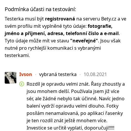
Podmínka účasti na testování:
Testerka musí být
registrovaná
na serveru Bety.cz a ve
svém profilu mít vyplněné tyto údaje:
fotografie,
jméno a příjmení, adresa, telefonní číslo a e-mail
.
Tyto údaje může mít ve stavu
"neveřejné"
. Jsou však
nutné pro rychlejší komunikaci s vybranými
testerkami.
Ivson
vybraná testerka
10.08.2021
Rozdíl je opravdu velmi znát. Řasy zhoustly a
jsou mnohem delší. Používala jsem již více
sér, ale žádné nebylo tak účinné. Navíc jedno
balení vydrží opravdu velmi dlouho. Fotky
posílám nenamalovaná, po aplikaci řasenky
je ten rozdíl znát ještě mnohem více.
Investice se určitě vyplatí, doporučuji!!!!!