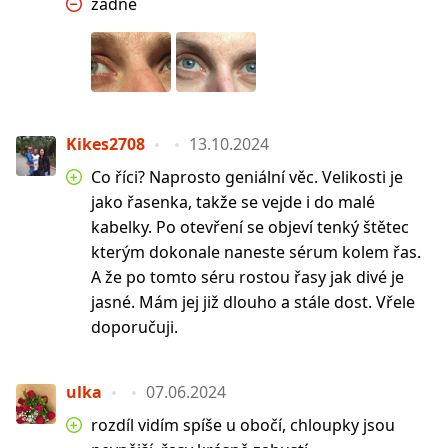
žádné
Kikes2708
13.10.2024
Co říci? Naprosto geniální věc. Velikosti je
jako řasenka, takže se vejde i do malé
kabelky. Po otevření se objeví tenký štětec
kterým dokonale naneste sérum kolem řas.
A že po tomto séru rostou řasy jak divé je
jasné. Mám jej již dlouho a stále dost. Vřele
doporučuji.
ulka
07.06.2024
rozdíl vidím spíše u obočí, chloupky jsou