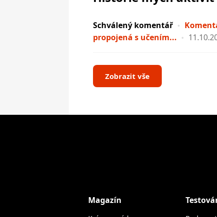
Schválený komentář
Komentá
propojená s učením...
11.10.2
Zobrazit vše
Magazín
Testová