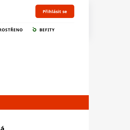
Přihlásit se
ROSTŘENO
BEFITY
ná