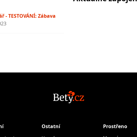
ř - TESTOVÁNÍ: Zábava
023
ní
Ostatní
Prostřeno