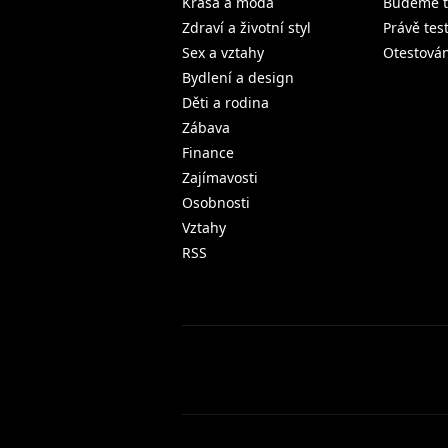
Krása a móda
Budeme t
Zdraví a životní styl
Právě tes
Sex a vztahy
Otestová
Bydlení a design
Děti a rodina
Zábava
Finance
Zajímavosti
Osobnosti
Vztahy
RSS