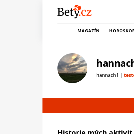
MAGAZÍN
HOROSKO
hannac
hannach1 |
test
testerka
Historie mých aktivit