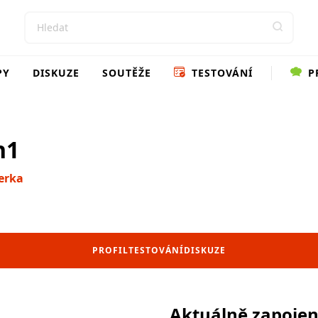
PY
DISKUZE
SOUTĚŽE
TESTOVÁNÍ
P
h1
erka
PROFIL
TESTOVÁNÍ
DISKUZE
Aktuálně zapoje