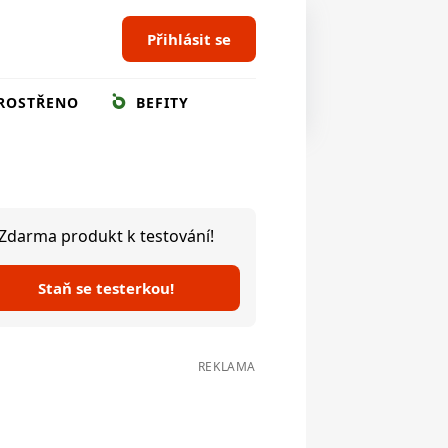
Přihlásit se
ROSTŘENO
BEFITY
Zdarma produkt k testování!
Staň se testerkou!
REKLAMA