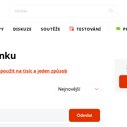
PY
DISKUZE
SOUTĚŽE
TESTOVÁNÍ
P
ánku
použít na tisíc a jeden způsob
Nejnovější
Odeslat